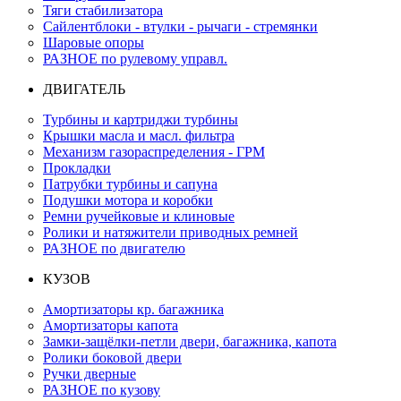
Тяги стабилизатора
Сайлентблоки - втулки - рычаги - стремянки
Шаровые опоры
РАЗНОЕ по рулевому управл.
ДВИГАТЕЛЬ
Турбины и картриджи турбины
Крышки масла и масл. фильтра
Механизм газораспределения - ГРМ
Прокладки
Патрубки турбины и сапуна
Подушки мотора и коробки
Ремни ручейковые и клиновые
Ролики и натяжители приводных ремней
РАЗНОЕ по двигателю
КУЗОВ
Амортизаторы кр. багажника
Амортизаторы капота
Замки-защёлки-петли двери, багажника, капота
Ролики боковой двери
Ручки дверные
РАЗНОЕ по кузову