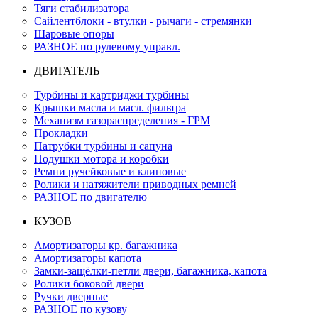
Тяги стабилизатора
Сайлентблоки - втулки - рычаги - стремянки
Шаровые опоры
РАЗНОЕ по рулевому управл.
ДВИГАТЕЛЬ
Турбины и картриджи турбины
Крышки масла и масл. фильтра
Механизм газораспределения - ГРМ
Прокладки
Патрубки турбины и сапуна
Подушки мотора и коробки
Ремни ручейковые и клиновые
Ролики и натяжители приводных ремней
РАЗНОЕ по двигателю
КУЗОВ
Амортизаторы кр. багажника
Амортизаторы капота
Замки-защёлки-петли двери, багажника, капота
Ролики боковой двери
Ручки дверные
РАЗНОЕ по кузову