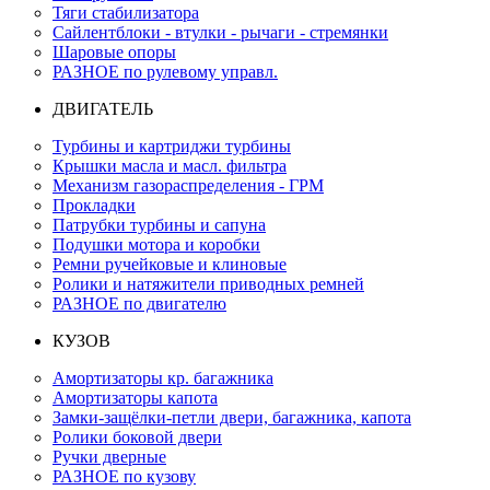
Тяги стабилизатора
Сайлентблоки - втулки - рычаги - стремянки
Шаровые опоры
РАЗНОЕ по рулевому управл.
ДВИГАТЕЛЬ
Турбины и картриджи турбины
Крышки масла и масл. фильтра
Механизм газораспределения - ГРМ
Прокладки
Патрубки турбины и сапуна
Подушки мотора и коробки
Ремни ручейковые и клиновые
Ролики и натяжители приводных ремней
РАЗНОЕ по двигателю
КУЗОВ
Амортизаторы кр. багажника
Амортизаторы капота
Замки-защёлки-петли двери, багажника, капота
Ролики боковой двери
Ручки дверные
РАЗНОЕ по кузову