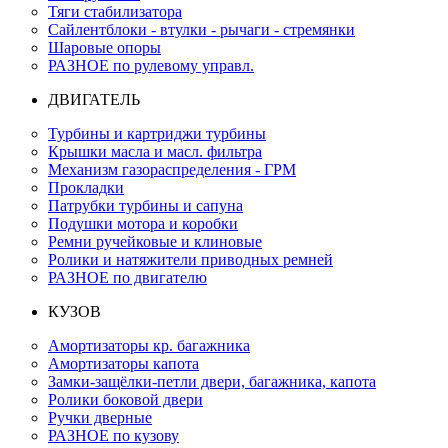
Тяги стабилизатора
Сайлентблоки - втулки - рычаги - стремянки
Шаровые опоры
РАЗНОЕ по рулевому управл.
ДВИГАТЕЛЬ
Турбины и картриджи турбины
Крышки масла и масл. фильтра
Механизм газораспределения - ГРМ
Прокладки
Патрубки турбины и сапуна
Подушки мотора и коробки
Ремни ручейковые и клиновые
Ролики и натяжители приводных ремней
РАЗНОЕ по двигателю
КУЗОВ
Амортизаторы кр. багажника
Амортизаторы капота
Замки-защёлки-петли двери, багажника, капота
Ролики боковой двери
Ручки дверные
РАЗНОЕ по кузову