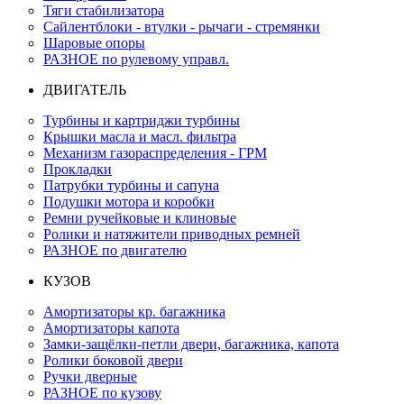
Тяги стабилизатора
Сайлентблоки - втулки - рычаги - стремянки
Шаровые опоры
РАЗНОЕ по рулевому управл.
ДВИГАТЕЛЬ
Турбины и картриджи турбины
Крышки масла и масл. фильтра
Механизм газораспределения - ГРМ
Прокладки
Патрубки турбины и сапуна
Подушки мотора и коробки
Ремни ручейковые и клиновые
Ролики и натяжители приводных ремней
РАЗНОЕ по двигателю
КУЗОВ
Амортизаторы кр. багажника
Амортизаторы капота
Замки-защёлки-петли двери, багажника, капота
Ролики боковой двери
Ручки дверные
РАЗНОЕ по кузову