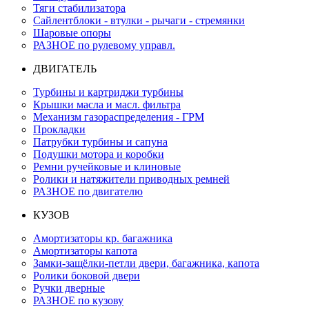
Тяги стабилизатора
Сайлентблоки - втулки - рычаги - стремянки
Шаровые опоры
РАЗНОЕ по рулевому управл.
ДВИГАТЕЛЬ
Турбины и картриджи турбины
Крышки масла и масл. фильтра
Механизм газораспределения - ГРМ
Прокладки
Патрубки турбины и сапуна
Подушки мотора и коробки
Ремни ручейковые и клиновые
Ролики и натяжители приводных ремней
РАЗНОЕ по двигателю
КУЗОВ
Амортизаторы кр. багажника
Амортизаторы капота
Замки-защёлки-петли двери, багажника, капота
Ролики боковой двери
Ручки дверные
РАЗНОЕ по кузову