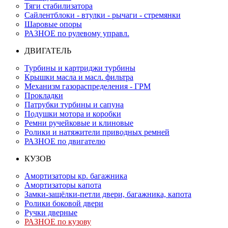
Тяги стабилизатора
Сайлентблоки - втулки - рычаги - стремянки
Шаровые опоры
РАЗНОЕ по рулевому управл.
ДВИГАТЕЛЬ
Турбины и картриджи турбины
Крышки масла и масл. фильтра
Механизм газораспределения - ГРМ
Прокладки
Патрубки турбины и сапуна
Подушки мотора и коробки
Ремни ручейковые и клиновые
Ролики и натяжители приводных ремней
РАЗНОЕ по двигателю
КУЗОВ
Амортизаторы кр. багажника
Амортизаторы капота
Замки-защёлки-петли двери, багажника, капота
Ролики боковой двери
Ручки дверные
РАЗНОЕ по кузову