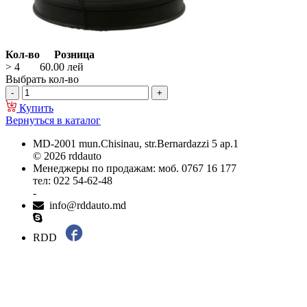
Кол-во
Розница
> 4
60.00
лей
Выбрать кол-во
Купить
Вернуться в каталог
MD-2001 mun.Chisinau, str.Bernardazzi 5 ap.1
© 2026 rddauto
Менеджеры по продажам: моб. 0767 16 177
тел: 022 54-62-48
-
info@rddauto.md
RDD
Самые лучшие сайты – ilab.md