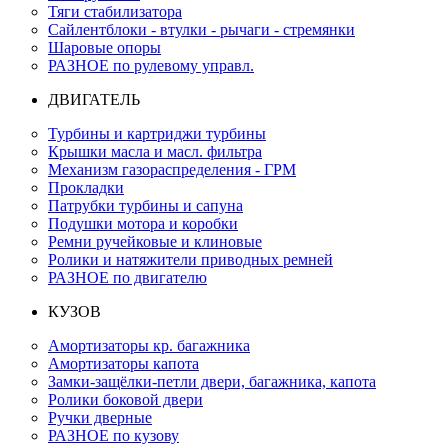
Тяги стабилизатора
Сайлентблоки - втулки - рычаги - стремянки
Шаровые опоры
РАЗНОЕ по рулевому управл.
ДВИГАТЕЛЬ
Турбины и картриджи турбины
Крышки масла и масл. фильтра
Механизм газораспределения - ГРМ
Прокладки
Патрубки турбины и сапуна
Подушки мотора и коробки
Ремни ручейковые и клиновые
Ролики и натяжители приводных ремней
РАЗНОЕ по двигателю
КУЗОВ
Амортизаторы кр. багажника
Амортизаторы капота
Замки-защёлки-петли двери, багажника, капота
Ролики боковой двери
Ручки дверные
РАЗНОЕ по кузову