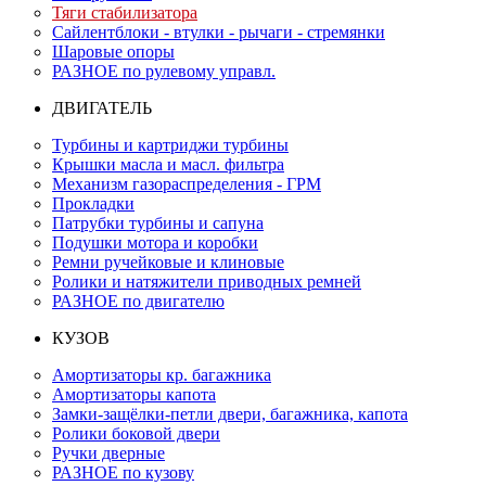
Тяги стабилизатора
Сайлентблоки - втулки - рычаги - стремянки
Шаровые опоры
РАЗНОЕ по рулевому управл.
ДВИГАТЕЛЬ
Турбины и картриджи турбины
Крышки масла и масл. фильтра
Механизм газораспределения - ГРМ
Прокладки
Патрубки турбины и сапуна
Подушки мотора и коробки
Ремни ручейковые и клиновые
Ролики и натяжители приводных ремней
РАЗНОЕ по двигателю
КУЗОВ
Амортизаторы кр. багажника
Амортизаторы капота
Замки-защёлки-петли двери, багажника, капота
Ролики боковой двери
Ручки дверные
РАЗНОЕ по кузову