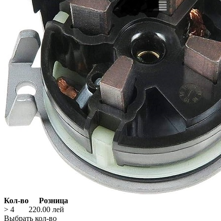
Кол-во
Розница
> 4
220.00
лей
Выбрать кол-во