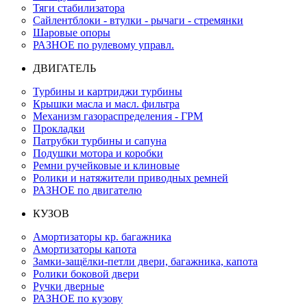
Тяги стабилизатора
Сайлентблоки - втулки - рычаги - стремянки
Шаровые опоры
РАЗНОЕ по рулевому управл.
ДВИГАТЕЛЬ
Турбины и картриджи турбины
Крышки масла и масл. фильтра
Механизм газораспределения - ГРМ
Прокладки
Патрубки турбины и сапуна
Подушки мотора и коробки
Ремни ручейковые и клиновые
Ролики и натяжители приводных ремней
РАЗНОЕ по двигателю
КУЗОВ
Амортизаторы кр. багажника
Амортизаторы капота
Замки-защёлки-петли двери, багажника, капота
Ролики боковой двери
Ручки дверные
РАЗНОЕ по кузову