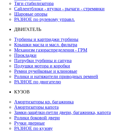
Тяги стабилизатора
Сайлентблоки - втулки - рычаги - стремянки
Шаровые опоры
РАЗНОЕ по рулевому управл.
ДВИГАТЕЛЬ
Турбины и картриджи турбины
Крышки масла и масл. фильтра
Механизм газораспределения - ГРМ
Прокладки
Патрубки турбины и сапуна
Подушки мотора и коробки
Ремни ручейковые и клиновые
Ролики и натяжители приводных ремней
РАЗНОЕ по двигателю
КУЗОВ
Амортизаторы кр. багажника
Амортизаторы капота
Замки-защёлки-петли двери, багажника, капота
Ролики боковой двери
Ручки дверные
РАЗНОЕ по кузову