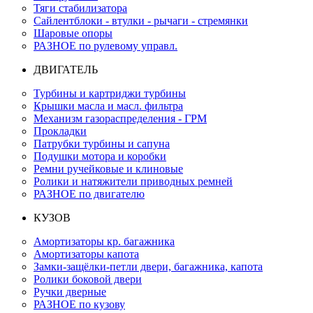
Тяги стабилизатора
Сайлентблоки - втулки - рычаги - стремянки
Шаровые опоры
РАЗНОЕ по рулевому управл.
ДВИГАТЕЛЬ
Турбины и картриджи турбины
Крышки масла и масл. фильтра
Механизм газораспределения - ГРМ
Прокладки
Патрубки турбины и сапуна
Подушки мотора и коробки
Ремни ручейковые и клиновые
Ролики и натяжители приводных ремней
РАЗНОЕ по двигателю
КУЗОВ
Амортизаторы кр. багажника
Амортизаторы капота
Замки-защёлки-петли двери, багажника, капота
Ролики боковой двери
Ручки дверные
РАЗНОЕ по кузову