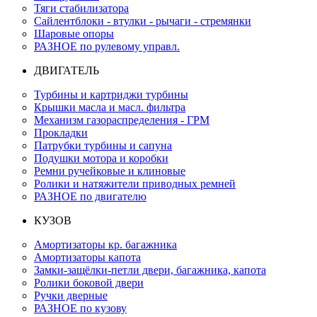
Тяги стабилизатора
Сайлентблоки - втулки - рычаги - стремянки
Шаровые опоры
РАЗНОЕ по рулевому управл.
ДВИГАТЕЛЬ
Турбины и картриджи турбины
Крышки масла и масл. фильтра
Механизм газораспределения - ГРМ
Прокладки
Патрубки турбины и сапуна
Подушки мотора и коробки
Ремни ручейковые и клиновые
Ролики и натяжители приводных ремней
РАЗНОЕ по двигателю
КУЗОВ
Амортизаторы кр. багажника
Амортизаторы капота
Замки-защёлки-петли двери, багажника, капота
Ролики боковой двери
Ручки дверные
РАЗНОЕ по кузову