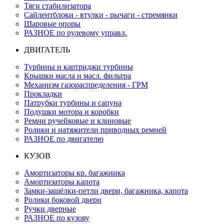
Тяги стабилизатора
Сайлентблоки - втулки - рычаги - стремянки
Шаровые опоры
РАЗНОЕ по рулевому управл.
ДВИГАТЕЛЬ
Турбины и картриджи турбины
Крышки масла и масл. фильтра
Механизм газораспределения - ГРМ
Прокладки
Патрубки турбины и сапуна
Подушки мотора и коробки
Ремни ручейковые и клиновые
Ролики и натяжители приводных ремней
РАЗНОЕ по двигателю
КУЗОВ
Амортизаторы кр. багажника
Амортизаторы капота
Замки-защёлки-петли двери, багажника, капота
Ролики боковой двери
Ручки дверные
РАЗНОЕ по кузову