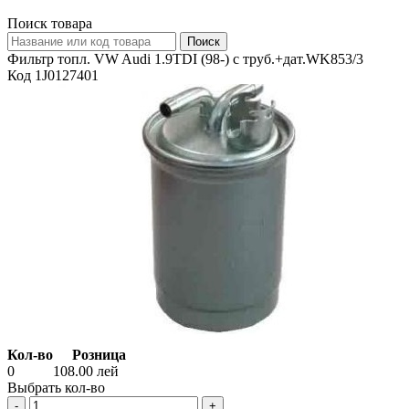
Поиск товара
Фильтр топл. VW Audi 1.9TDI (98-) с труб.+дат.WK853/3
Код 1J0127401
Кол-во
Розница
0
108.00
лей
Выбрать кол-во