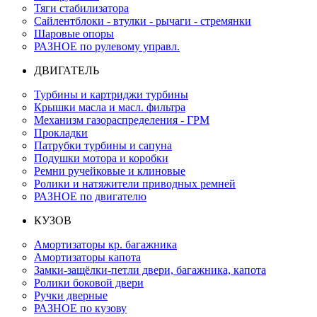
Тяги стабилизатора
Сайлентблоки - втулки - рычаги - стремянки
Шаровые опоры
РАЗНОЕ по рулевому управл.
ДВИГАТЕЛЬ
Турбины и картриджи турбины
Крышки масла и масл. фильтра
Механизм газораспределения - ГРМ
Прокладки
Патрубки турбины и сапуна
Подушки мотора и коробки
Ремни ручейковые и клиновые
Ролики и натяжители приводных ремней
РАЗНОЕ по двигателю
КУЗОВ
Амортизаторы кр. багажника
Амортизаторы капота
Замки-защёлки-петли двери, багажника, капота
Ролики боковой двери
Ручки дверные
РАЗНОЕ по кузову