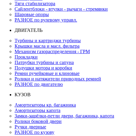
Тяги стабилизатора
Сайлентблоки - втулки - рычаги - стремянки
Шаровые опоры
РАЗНОЕ по рулевому управл.
ДВИГАТЕЛЬ
Турбины и картриджи турбины
Крышки масла и масл. фильтра
Механизм газораспределения - ГРМ
Прокладки
Патрубки турбины и сапуна
Подушки мотора и коробки
Ремни ручейковые и клиновые
Ролики и натяжители приводных ремней
РАЗНОЕ по двигателю
КУЗОВ
Амортизаторы кр. багажника
Амортизаторы капота
Замки-защёлки-петли двери, багажника, капота
Ролики боковой двери
Ручки дверные
РАЗНОЕ по кузову