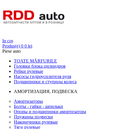
Login
In coș
Produs(e)
0
0 lei
Piese auto
TOATE MĂRFURILE
Головки блока цилиндров
Рейки рулевые
Насосы гидроусилителя руля
Подшипники и ступицы колеса
АМОРТИЗАЦИЯ, ПОДВЕСКА
Амортизаторы
Болты - гайки - шпильки
Опоры и подшипники амортизатора
Пружины подвески
Наконечники рулевые
Тяги рулевые