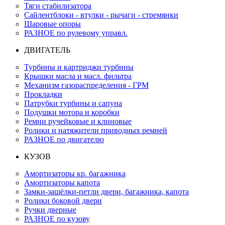
Тяги стабилизатора
Сайлентблоки - втулки - рычаги - стремянки
Шаровые опоры
РАЗНОЕ по рулевому управл.
ДВИГАТЕЛЬ
Турбины и картриджи турбины
Крышки масла и масл. фильтра
Механизм газораспределения - ГРМ
Прокладки
Патрубки турбины и сапуна
Подушки мотора и коробки
Ремни ручейковые и клиновые
Ролики и натяжители приводных ремней
РАЗНОЕ по двигателю
КУЗОВ
Амортизаторы кр. багажника
Амортизаторы капота
Замки-защёлки-петли двери, багажника, капота
Ролики боковой двери
Ручки дверные
РАЗНОЕ по кузову