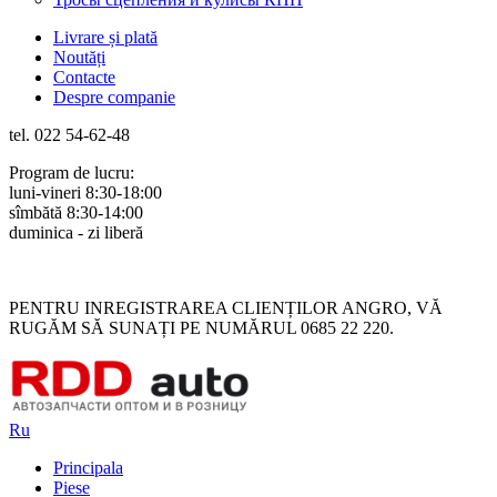
Livrare și plată
Noutăți
Contacte
Despre companie
tel. 022 54-62-48
Program de lucru:
luni-vineri 8:30-18:00
sîmbătă 8:30-14:00
duminica - zi liberă
Rus
Rom
PENTRU INREGISTRAREA CLIENȚILOR ANGRO, VĂ
RUGĂM SĂ SUNAȚI PE NUMĂRUL 0685 22 220.
Ru
Principala
Piese