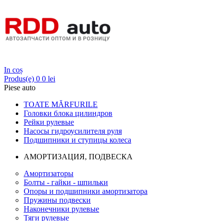
Login
In coș
Produs(e)
0
0 lei
Piese auto
TOATE MĂRFURILE
Головки блока цилиндров
Рейки рулевые
Насосы гидроусилителя руля
Подшипники и ступицы колеса
АМОРТИЗАЦИЯ, ПОДВЕСКА
Амортизаторы
Болты - гайки - шпильки
Опоры и подшипники амортизатора
Пружины подвески
Наконечники рулевые
Тяги рулевые