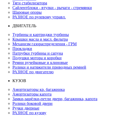
Тяги стабилизатора
Сайлентблоки - втулки - рычаги - стремянки
Шаровые опоры
РАЗНОЕ по рулевому управл.
ДВИГАТЕЛЬ
Турбины и картриджи турбины
Крышки масла и масл. фильтра
Механизм газораспределения - ГРМ
Прокладки
Патрубки турбины и сапуна
Подушки мотора и коробки
Ремни ручейковые и клиновые
Ролики и натяжители приводных ремней
РАЗНОЕ по двигателю
КУЗОВ
Амортизаторы кр. багажника
Амортизаторы капота
Замки-защёлки-петли двери, багажника, капота
Ролики боковой двери
Ручки дверные
РАЗНОЕ по кузову