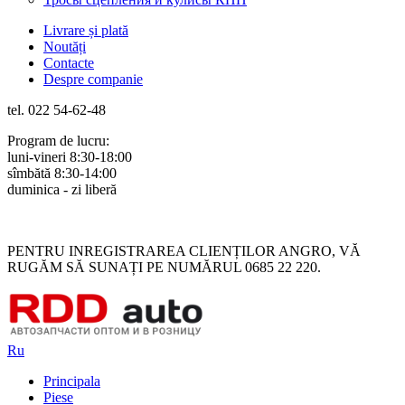
Livrare și plată
Noutăți
Contacte
Despre companie
tel. 022 54-62-48
Program de lucru:
luni-vineri 8:30-18:00
sîmbătă 8:30-14:00
duminica - zi liberă
Rus
Rom
PENTRU INREGISTRAREA CLIENȚILOR ANGRO, VĂ
RUGĂM SĂ SUNAȚI PE NUMĂRUL 0685 22 220.
Ru
Principala
Piese