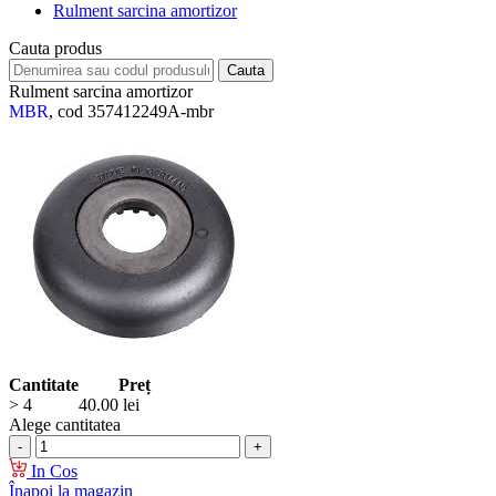
Rulment sarcina amortizor
Cauta produs
Rulment sarcina amortizor
MBR
, cod 357412249A-mbr
Cantitate
Preț
> 4
40.00
lei
Alege cantitatea
In Cos
Înapoi la magazin