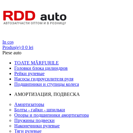
Login
In coș
Produs(e)
0
0 lei
Piese auto
TOATE MĂRFURILE
Головки блока цилиндров
Рейки рулевые
Насосы гидроусилителя руля
Подшипники и ступицы колеса
АМОРТИЗАЦИЯ, ПОДВЕСКА
Амортизаторы
Болты - гайки - шпильки
Опоры и подшипники амортизатора
Пружины подвески
Наконечники рулевые
Тяги рулевые