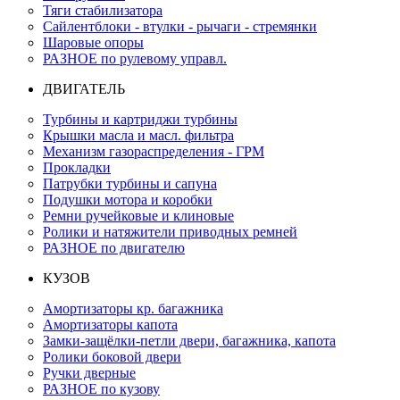
Тяги стабилизатора
Сайлентблоки - втулки - рычаги - стремянки
Шаровые опоры
РАЗНОЕ по рулевому управл.
ДВИГАТЕЛЬ
Турбины и картриджи турбины
Крышки масла и масл. фильтра
Механизм газораспределения - ГРМ
Прокладки
Патрубки турбины и сапуна
Подушки мотора и коробки
Ремни ручейковые и клиновые
Ролики и натяжители приводных ремней
РАЗНОЕ по двигателю
КУЗОВ
Амортизаторы кр. багажника
Амортизаторы капота
Замки-защёлки-петли двери, багажника, капота
Ролики боковой двери
Ручки дверные
РАЗНОЕ по кузову