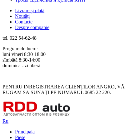
Livrare și plată
Noutăți
Contacte
Despre companie
tel. 022 54-62-48
Program de lucru:
luni-vineri 8:30-18:00
sîmbătă 8:30-14:00
duminica - zi liberă
Rus
Rom
PENTRU INREGISTRAREA CLIENȚILOR ANGRO, VĂ
RUGĂM SĂ SUNAȚI PE NUMĂRUL 0685 22 220.
Ru
Principala
Piese