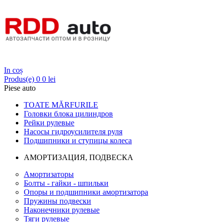
Login
In coș
Produs(e)
0
0 lei
Piese auto
TOATE MĂRFURILE
Головки блока цилиндров
Рейки рулевые
Насосы гидроусилителя руля
Подшипники и ступицы колеса
АМОРТИЗАЦИЯ, ПОДВЕСКА
Амортизаторы
Болты - гайки - шпильки
Опоры и подшипники амортизатора
Пружины подвески
Наконечники рулевые
Тяги рулевые