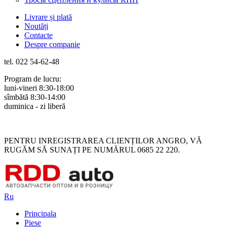
Livrare și plată
Noutăți
Contacte
Despre companie
tel. 022 54-62-48
Program de lucru:
luni-vineri 8:30-18:00
sîmbătă 8:30-14:00
duminica - zi liberă
Rus
Rom
PENTRU INREGISTRAREA CLIENȚILOR ANGRO, VĂ
RUGĂM SĂ SUNAȚI PE NUMĂRUL 0685 22 220.
Ru
Principala
Piese