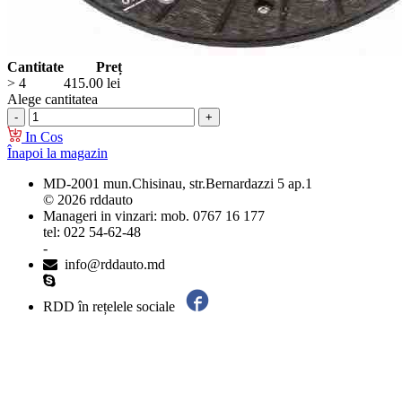
Cantitate
Preț
> 4
415.00
lei
Alege cantitatea
In Cos
Înapoi la magazin
MD-2001 mun.Chisinau, str.Bernardazzi 5 ap.1
© 2026 rddauto
Manageri in vinzari: mob. 0767 16 177
tel: 022 54-62-48
-
info@rddauto.md
RDD în rețelele sociale
Cele mai bune site-uri – ilab.md