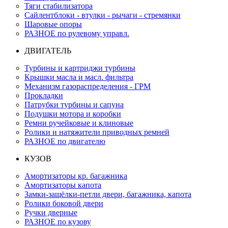
Тяги стабилизатора
Сайлентблоки - втулки - рычаги - стремянки
Шаровые опоры
РАЗНОЕ по рулевому управл.
ДВИГАТЕЛЬ
Турбины и картриджи турбины
Крышки масла и масл. фильтра
Механизм газораспределения - ГРМ
Прокладки
Патрубки турбины и сапуна
Подушки мотора и коробки
Ремни ручейковые и клиновые
Ролики и натяжители приводных ремней
РАЗНОЕ по двигателю
КУЗОВ
Амортизаторы кр. багажника
Амортизаторы капота
Замки-защёлки-петли двери, багажника, капота
Ролики боковой двери
Ручки дверные
РАЗНОЕ по кузову