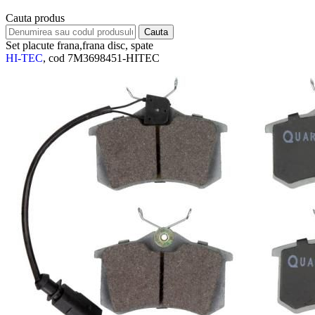
Cauta produs
Set placute frana,frana disc, spate
HI-TEC
, cod 7M3698451-HITEC