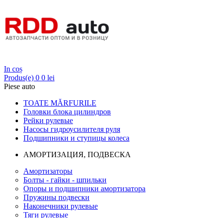
Login
In coș
Produs(e)
0
0 lei
Piese auto
TOATE MĂRFURILE
Головки блока цилиндров
Рейки рулевые
Насосы гидроусилителя руля
Подшипники и ступицы колеса
АМОРТИЗАЦИЯ, ПОДВЕСКА
Амортизаторы
Болты - гайки - шпильки
Опоры и подшипники амортизатора
Пружины подвески
Наконечники рулевые
Тяги рулевые