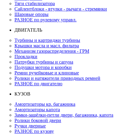
Тяги стабилизатора
Сайлентблоки - втулки - рычаги - стремянки
Шаровые опоры
РАЗНОЕ по рулевому управл.
ДВИГАТЕЛЬ
Турбины и картриджи турбины
Крышки масла и масл. фильтра
Механизм газораспределения - ГРМ
Прокладки
Патрубки турбины и сапуна
Подушки мотора и коробки
Ремни ручейковые и клиновые
Ролики и натяжители приводных ремней
РАЗНОЕ по двигателю
КУЗОВ
Амортизаторы кр. багажника
Амортизаторы капота
Замки-защёлки-петли двери, багажника, капота
Ролики боковой двери
Ручки дверные
РАЗНОЕ по кузову