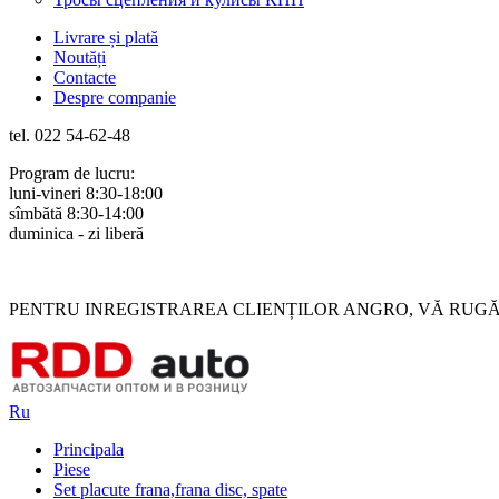
Livrare și plată
Noutăți
Contacte
Despre companie
tel. 022 54-62-48
Program de lucru:
luni-vineri 8:30-18:00
sîmbătă 8:30-14:00
duminica - zi liberă
Rus
Rom
PENTRU INREGISTRAREA CLIENȚILOR ANGRO, VĂ RUGĂM 
Ru
Principala
Piese
Set placute frana,frana disc, spate