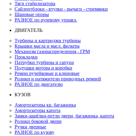
Тяги стабилизатора
Сайлентблоки - втулки - рычаги - стремянки
Шаровые опоры
РАЗНОЕ по рулевому управл.
ДВИГАТЕЛЬ
Турбины и картриджи турбины
Крышки масла и масл. фильтра
Механизм газораспределения - ГРМ
Прокладки
Патрубки турбины и сапуна
Подушки мотора и коробки
Ремни ручейковые и клиновые
Ролики и натяжители приводных ремней
РАЗНОЕ по двигателю
КУЗОВ
Амортизаторы кр. багажника
Амортизаторы капота
Замки-защёлки-петли двери, багажника, капота
Ролики боковой двери
Ручки дверные
РАЗНОЕ по кузову