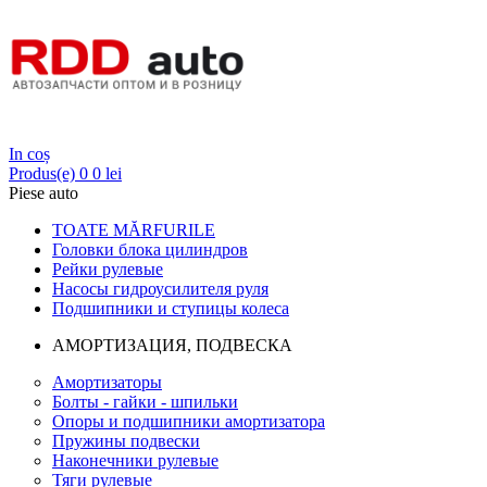
Login
In coș
Produs(e)
0
0 lei
Piese auto
TOATE MĂRFURILE
Головки блока цилиндров
Рейки рулевые
Насосы гидроусилителя руля
Подшипники и ступицы колеса
АМОРТИЗАЦИЯ, ПОДВЕСКА
Амортизаторы
Болты - гайки - шпильки
Опоры и подшипники амортизатора
Пружины подвески
Наконечники рулевые
Тяги рулевые