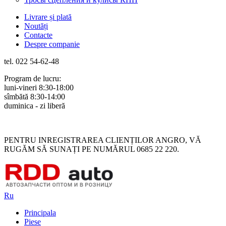
Livrare și plată
Noutăți
Contacte
Despre companie
tel. 022 54-62-48
Program de lucru:
luni-vineri 8:30-18:00
sîmbătă 8:30-14:00
duminica - zi liberă
Rus
Rom
PENTRU INREGISTRAREA CLIENȚILOR ANGRO, VĂ
RUGĂM SĂ SUNAȚI PE NUMĂRUL 0685 22 220.
Ru
Principala
Piese