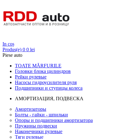
Login
In coș
Produs(e)
0
0 lei
Piese auto
TOATE MĂRFURILE
Головки блока цилиндров
Рейки рулевые
Насосы гидроусилителя руля
Подшипники и ступицы колеса
АМОРТИЗАЦИЯ, ПОДВЕСКА
Амортизаторы
Болты - гайки - шпильки
Опоры и подшипники амортизатора
Пружины подвески
Наконечники рулевые
Тяги рулевые