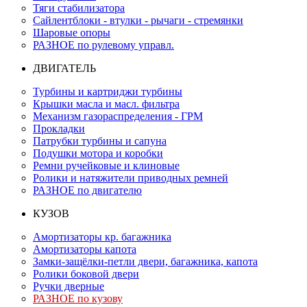
Тяги стабилизатора
Сайлентблоки - втулки - рычаги - стремянки
Шаровые опоры
РАЗНОЕ по рулевому управл.
ДВИГАТЕЛЬ
Турбины и картриджи турбины
Крышки масла и масл. фильтра
Механизм газораспределения - ГРМ
Прокладки
Патрубки турбины и сапуна
Подушки мотора и коробки
Ремни ручейковые и клиновые
Ролики и натяжители приводных ремней
РАЗНОЕ по двигателю
КУЗОВ
Амортизаторы кр. багажника
Амортизаторы капота
Замки-защёлки-петли двери, багажника, капота
Ролики боковой двери
Ручки дверные
РАЗНОЕ по кузову