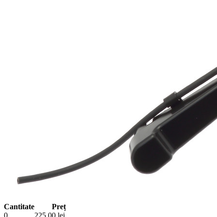
Cantitate
Preț
0
225.00
lei