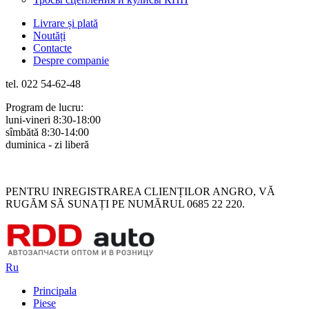
Livrare și plată
Noutăți
Contacte
Despre companie
tel. 022 54-62-48
Program de lucru:
luni-vineri 8:30-18:00
sîmbătă 8:30-14:00
duminica - zi liberă
Rus
Rom
PENTRU INREGISTRAREA CLIENȚILOR ANGRO, VĂ
RUGĂM SĂ SUNAȚI PE NUMĂRUL 0685 22 220.
Ru
Principala
Piese