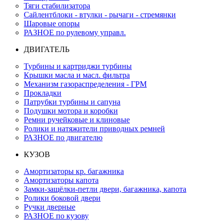
Тяги стабилизатора
Сайлентблоки - втулки - рычаги - стремянки
Шаровые опоры
РАЗНОЕ по рулевому управл.
ДВИГАТЕЛЬ
Турбины и картриджи турбины
Крышки масла и масл. фильтра
Механизм газораспределения - ГРМ
Прокладки
Патрубки турбины и сапуна
Подушки мотора и коробки
Ремни ручейковые и клиновые
Ролики и натяжители приводных ремней
РАЗНОЕ по двигателю
КУЗОВ
Амортизаторы кр. багажника
Амортизаторы капота
Замки-защёлки-петли двери, багажника, капота
Ролики боковой двери
Ручки дверные
РАЗНОЕ по кузову