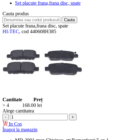
Set placute frana,frana disc, spate
Cauta produs
Set placute frana,frana disc, spate
HI-TEC
, cod 440608H385
Cantitate
Preț
> 4
168.00
lei
Alege cantitatea
In Cos
Înapoi la magazin