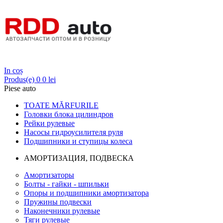
Login
In coș
Produs(e)
0
0 lei
Piese auto
TOATE MĂRFURILE
Головки блока цилиндров
Рейки рулевые
Насосы гидроусилителя руля
Подшипники и ступицы колеса
АМОРТИЗАЦИЯ, ПОДВЕСКА
Амортизаторы
Болты - гайки - шпильки
Опоры и подшипники амортизатора
Пружины подвески
Наконечники рулевые
Тяги рулевые