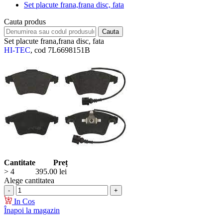
Set placute frana,frana disc, fata
Cauta produs
Set placute frana,frana disc, fata
HI-TEC
, cod 7L6698151B
Cantitate
Preț
> 4
395.00
lei
Alege cantitatea
In Cos
Înapoi la magazin