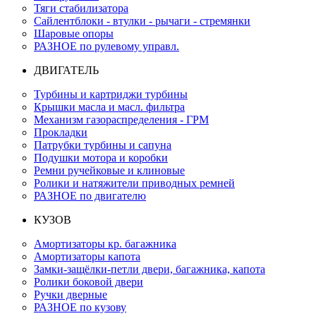
Тяги стабилизатора
Сайлентблоки - втулки - рычаги - стремянки
Шаровые опоры
РАЗНОЕ по рулевому управл.
ДВИГАТЕЛЬ
Турбины и картриджи турбины
Крышки масла и масл. фильтра
Механизм газораспределения - ГРМ
Прокладки
Патрубки турбины и сапуна
Подушки мотора и коробки
Ремни ручейковые и клиновые
Ролики и натяжители приводных ремней
РАЗНОЕ по двигателю
КУЗОВ
Амортизаторы кр. багажника
Амортизаторы капота
Замки-защёлки-петли двери, багажника, капота
Ролики боковой двери
Ручки дверные
РАЗНОЕ по кузову