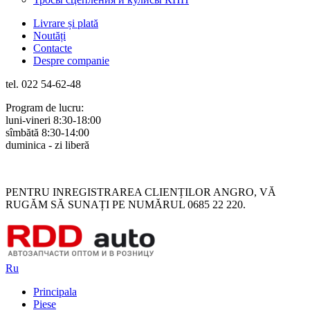
Livrare și plată
Noutăți
Contacte
Despre companie
tel. 022 54-62-48
Program de lucru:
luni-vineri 8:30-18:00
sîmbătă 8:30-14:00
duminica - zi liberă
Rus
Rom
PENTRU INREGISTRAREA CLIENȚILOR ANGRO, VĂ
RUGĂM SĂ SUNAȚI PE NUMĂRUL 0685 22 220.
Ru
Principala
Piese