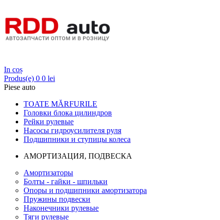
Login
In coș
Produs(e)
0
0 lei
Piese auto
TOATE MĂRFURILE
Головки блока цилиндров
Рейки рулевые
Насосы гидроусилителя руля
Подшипники и ступицы колеса
АМОРТИЗАЦИЯ, ПОДВЕСКА
Амортизаторы
Болты - гайки - шпильки
Опоры и подшипники амортизатора
Пружины подвески
Наконечники рулевые
Тяги рулевые