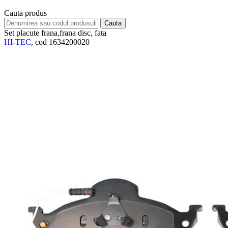
Cauta produs
Set placute frana,frana disc, fata
HI-TEC
, cod 1634200020