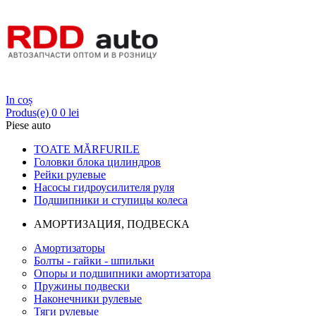
Login
In coș
Produs(e)
0
0 lei
Piese auto
TOATE MĂRFURILE
Головки блока цилиндров
Рейки рулевые
Насосы гидроусилителя руля
Подшипники и ступицы колеса
АМОРТИЗАЦИЯ, ПОДВЕСКА
Амортизаторы
Болты - гайки - шпильки
Опоры и подшипники амортизатора
Пружины подвески
Наконечники рулевые
Тяги рулевые