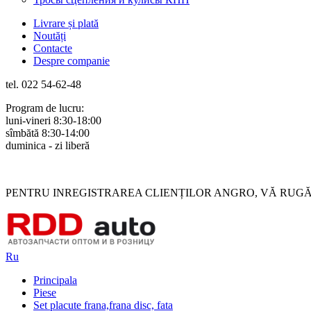
Livrare și plată
Noutăți
Contacte
Despre companie
tel. 022 54-62-48
Program de lucru:
luni-vineri 8:30-18:00
sîmbătă 8:30-14:00
duminica - zi liberă
Rus
Rom
PENTRU INREGISTRAREA CLIENȚILOR ANGRO, VĂ RUGĂM 
Ru
Principala
Piese
Set placute frana,frana disc, fata