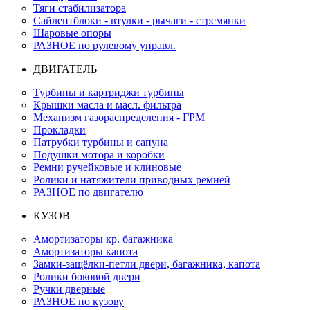
Тяги стабилизатора
Сайлентблоки - втулки - рычаги - стремянки
Шаровые опоры
РАЗНОЕ по рулевому управл.
ДВИГАТЕЛЬ
Турбины и картриджи турбины
Крышки масла и масл. фильтра
Механизм газораспределения - ГРМ
Прокладки
Патрубки турбины и сапуна
Подушки мотора и коробки
Ремни ручейковые и клиновые
Ролики и натяжители приводных ремней
РАЗНОЕ по двигателю
КУЗОВ
Амортизаторы кр. багажника
Амортизаторы капота
Замки-защёлки-петли двери, багажника, капота
Ролики боковой двери
Ручки дверные
РАЗНОЕ по кузову