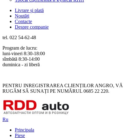
Livrare și plată
Noutăți
Contacte
Despre companie
tel. 022 54-62-48
Program de lucru:
luni-vineri 8:30-18:00
sîmbătă 8:30-14:00
duminica - zi liberă
Rus
Rom
PENTRU INREGISTRAREA CLIENȚILOR ANGRO, VĂ
RUGĂM SĂ SUNAȚI PE NUMĂRUL 0685 22 220.
Ru
Principala
Piese