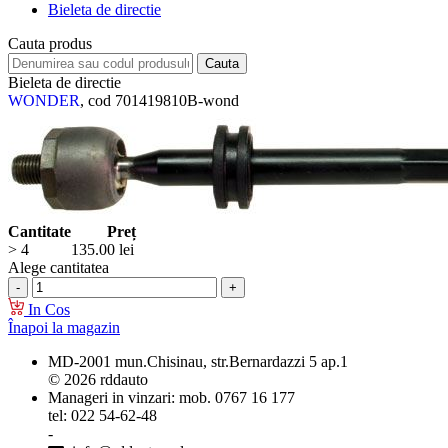
Bieleta de directie
Cauta produs
Bieleta de directie
WONDER
, cod 701419810B-wond
Cantitate
Preț
> 4
135.00
lei
Alege cantitatea
In Cos
Înapoi la magazin
MD-2001 mun.Chisinau, str.Bernardazzi 5 ap.1
© 2026 rddauto
Manageri in vinzari: mob. 0767 16 177
tel: 022 54-62-48
-