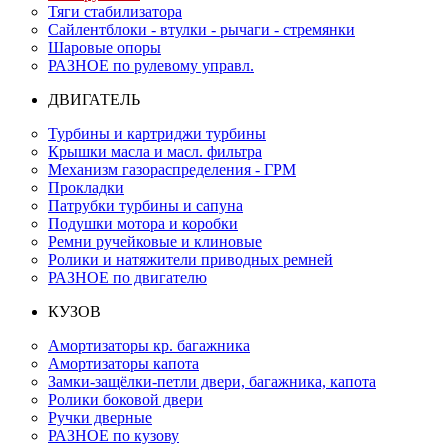
Тяги стабилизатора
Сайлентблоки - втулки - рычаги - стремянки
Шаровые опоры
РАЗНОЕ по рулевому управл.
ДВИГАТЕЛЬ
Турбины и картриджи турбины
Крышки масла и масл. фильтра
Механизм газораспределения - ГРМ
Прокладки
Патрубки турбины и сапуна
Подушки мотора и коробки
Ремни ручейковые и клиновые
Ролики и натяжители приводных ремней
РАЗНОЕ по двигателю
КУЗОВ
Амортизаторы кр. багажника
Амортизаторы капота
Замки-защёлки-петли двери, багажника, капота
Ролики боковой двери
Ручки дверные
РАЗНОЕ по кузову