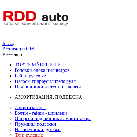
Login
In coș
Produs(e)
0
0 lei
Piese auto
TOATE MĂRFURILE
Головки блока цилиндров
Рейки рулевые
Насосы гидроусилителя руля
Подшипники и ступицы колеса
АМОРТИЗАЦИЯ, ПОДВЕСКА
Амортизаторы
Болты - гайки - шпильки
Опоры и подшипники амортизатора
Пружины подвески
Наконечники рулевые
Тяги рулевые