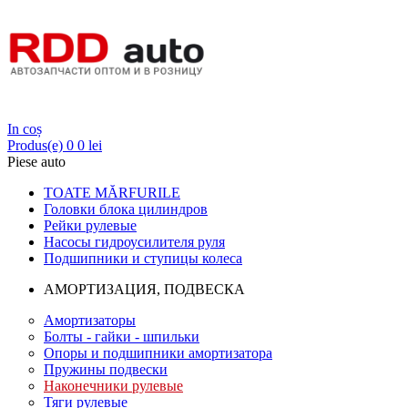
Login
In coș
Produs(e)
0
0 lei
Piese auto
TOATE MĂRFURILE
Головки блока цилиндров
Рейки рулевые
Насосы гидроусилителя руля
Подшипники и ступицы колеса
АМОРТИЗАЦИЯ, ПОДВЕСКА
Амортизаторы
Болты - гайки - шпильки
Опоры и подшипники амортизатора
Пружины подвески
Наконечники рулевые
Тяги рулевые