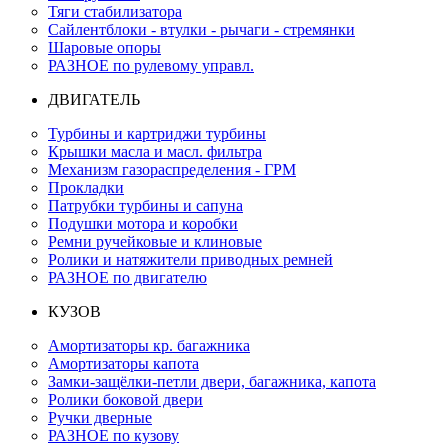
Тяги стабилизатора
Сайлентблоки - втулки - рычаги - стремянки
Шаровые опоры
РАЗНОЕ по рулевому управл.
ДВИГАТЕЛЬ
Турбины и картриджи турбины
Крышки масла и масл. фильтра
Механизм газораспределения - ГРМ
Прокладки
Патрубки турбины и сапуна
Подушки мотора и коробки
Ремни ручейковые и клиновые
Ролики и натяжители приводных ремней
РАЗНОЕ по двигателю
КУЗОВ
Амортизаторы кр. багажника
Амортизаторы капота
Замки-защёлки-петли двери, багажника, капота
Ролики боковой двери
Ручки дверные
РАЗНОЕ по кузову