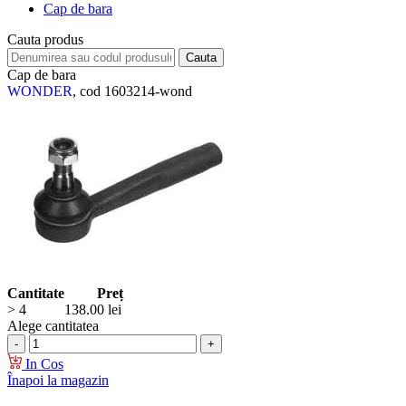
Cap de bara
Cauta produs
Cap de bara
WONDER
, cod 1603214-wond
Cantitate
Preț
> 4
138.00
lei
Alege cantitatea
In Cos
Înapoi la magazin