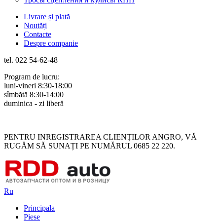
Livrare și plată
Noutăți
Contacte
Despre companie
tel. 022 54-62-48
Program de lucru:
luni-vineri 8:30-18:00
sîmbătă 8:30-14:00
duminica - zi liberă
Rus
Rom
PENTRU INREGISTRAREA CLIENȚILOR ANGRO, VĂ
RUGĂM SĂ SUNAȚI PE NUMĂRUL 0685 22 220.
Ru
Principala
Piese