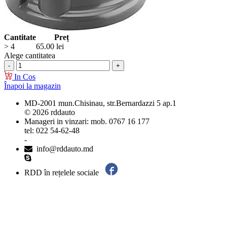
Cantitate
Preț
> 4
65.00
lei
Alege cantitatea
In Cos
Înapoi la magazin
MD-2001 mun.Chisinau, str.Bernardazzi 5 ap.1
© 2026 rddauto
Manageri in vinzari: mob. 0767 16 177
tel: 022 54-62-48
-
info@rddauto.md
RDD în rețelele sociale
Cele mai bune site-uri – ilab.md