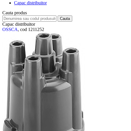
Сapac distribuitor
Cauta produs
Сapac distribuitor
OSSCA
, cod 1211252