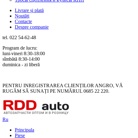
Livrare și plată
Noutăți
Contacte
Despre companie
tel. 022 54-62-48
Program de lucru:
luni-vineri 8:30-18:00
sîmbătă 8:30-14:00
duminica - zi liberă
Rus
Rom
PENTRU INREGISTRAREA CLIENȚILOR ANGRO, VĂ
RUGĂM SĂ SUNAȚI PE NUMĂRUL 0685 22 220.
Ru
Principala
Piese