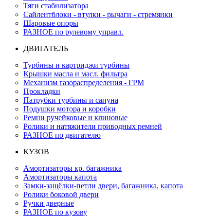
Тяги стабилизатора
Сайлентблоки - втулки - рычаги - стремянки
Шаровые опоры
РАЗНОЕ по рулевому управл.
ДВИГАТЕЛЬ
Турбины и картриджи турбины
Крышки масла и масл. фильтра
Механизм газораспределения - ГРМ
Прокладки
Патрубки турбины и сапуна
Подушки мотора и коробки
Ремни ручейковые и клиновые
Ролики и натяжители приводных ремней
РАЗНОЕ по двигателю
КУЗОВ
Амортизаторы кр. багажника
Амортизаторы капота
Замки-защёлки-петли двери, багажника, капота
Ролики боковой двери
Ручки дверные
РАЗНОЕ по кузову