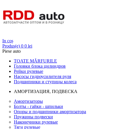
Login
In coș
Produs(e)
0
0 lei
Piese auto
TOATE MĂRFURILE
Головки блока цилиндров
Рейки рулевые
Насосы гидроусилителя руля
Подшипники и ступицы колеса
АМОРТИЗАЦИЯ, ПОДВЕСКА
Амортизаторы
Болты - гайки - шпильки
Опоры и подшипники амортизатора
Пружины подвески
Наконечники рулевые
Тяги рулевые