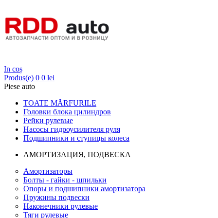
Login
In coș
Produs(e)
0
0 lei
Piese auto
TOATE MĂRFURILE
Головки блока цилиндров
Рейки рулевые
Насосы гидроусилителя руля
Подшипники и ступицы колеса
АМОРТИЗАЦИЯ, ПОДВЕСКА
Амортизаторы
Болты - гайки - шпильки
Опоры и подшипники амортизатора
Пружины подвески
Наконечники рулевые
Тяги рулевые