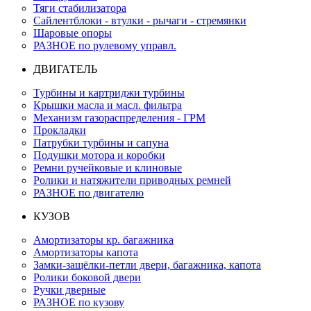
Тяги стабилизатора
Сайлентблоки - втулки - рычаги - стремянки
Шаровые опоры
РАЗНОЕ по рулевому управл.
ДВИГАТЕЛЬ
Турбины и картриджи турбины
Крышки масла и масл. фильтра
Механизм газораспределения - ГРМ
Прокладки
Патрубки турбины и сапуна
Подушки мотора и коробки
Ремни ручейковые и клиновые
Ролики и натяжители приводных ремней
РАЗНОЕ по двигателю
КУЗОВ
Амортизаторы кр. багажника
Амортизаторы капота
Замки-защёлки-петли двери, багажника, капота
Ролики боковой двери
Ручки дверные
РАЗНОЕ по кузову