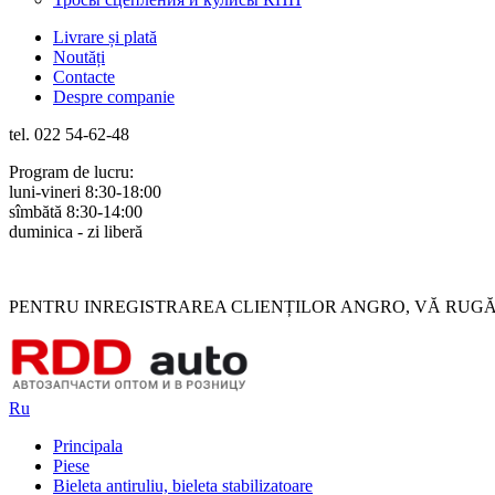
Livrare și plată
Noutăți
Contacte
Despre companie
tel. 022 54-62-48
Program de lucru:
luni-vineri 8:30-18:00
sîmbătă 8:30-14:00
duminica - zi liberă
Rus
Rom
PENTRU INREGISTRAREA CLIENȚILOR ANGRO, VĂ RUGĂM 
Ru
Principala
Piese
Bieleta antiruliu, bieleta stabilizatoare