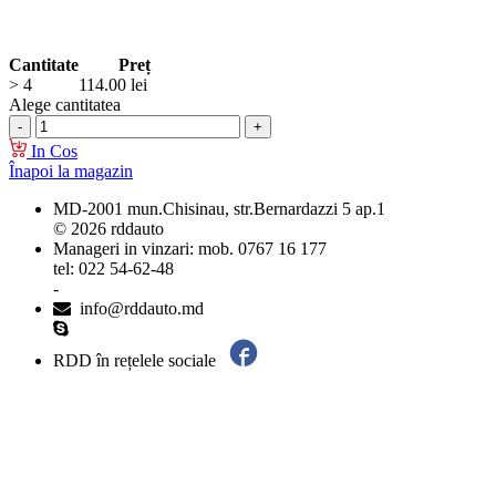
Cantitate
Preț
> 4
114.00
lei
Alege cantitatea
In Cos
Înapoi la magazin
MD-2001 mun.Chisinau, str.Bernardazzi 5 ap.1
© 2026 rddauto
Manageri in vinzari: mob. 0767 16 177
tel: 022 54-62-48
-
info@rddauto.md
RDD în rețelele sociale
Cele mai bune site-uri – ilab.md