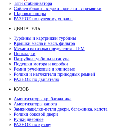
Тяги стабилизатора
Сайлентблоки - втулки - рычаги - стремянки
Шаровые опоры
РАЗНОЕ по рулевому управл.
ДВИГАТЕЛЬ
Турбины и картриджи турбины
Крышки масла и масл. фильтра
Механизм газораспределения - ГРМ
Прокладки
Патрубки турбины и сапуна
Подушки мотора и коробки
Ремни ручейковые и клиновые
Ролики и натяжители приводных ремней
РАЗНОЕ по двигателю
КУЗОВ
Амортизаторы кр. багажника
Амортизаторы капота
Замки-защёлки-петли двери, багажника, капота
Ролики боковой двери
Ручки дверные
РАЗНОЕ по кузову