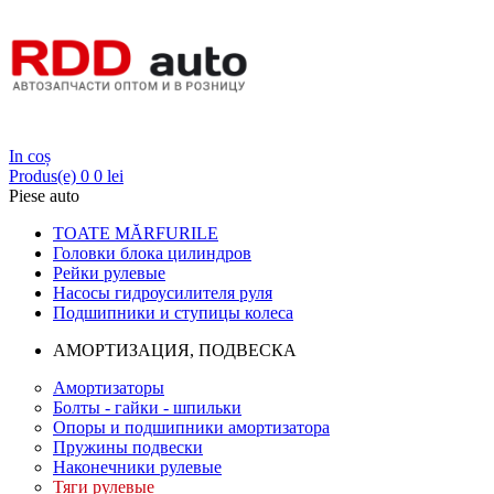
Login
In coș
Produs(e)
0
0 lei
Piese auto
TOATE MĂRFURILE
Головки блока цилиндров
Рейки рулевые
Насосы гидроусилителя руля
Подшипники и ступицы колеса
АМОРТИЗАЦИЯ, ПОДВЕСКА
Амортизаторы
Болты - гайки - шпильки
Опоры и подшипники амортизатора
Пружины подвески
Наконечники рулевые
Тяги рулевые