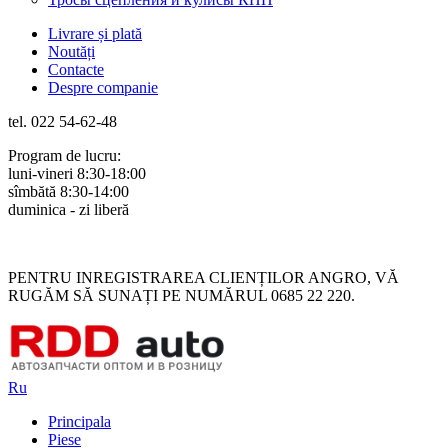
Livrare și plată
Noutăți
Contacte
Despre companie
tel. 022 54-62-48
Program de lucru:
luni-vineri 8:30-18:00
sîmbătă 8:30-14:00
duminica - zi liberă
Rus
Rom
PENTRU INREGISTRAREA CLIENȚILOR ANGRO, VĂ
RUGĂM SĂ SUNAȚI PE NUMĂRUL 0685 22 220.
Ru
Principala
Piese