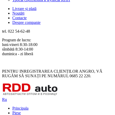
Livrare și plată
Noutăți
Contacte
Despre companie
tel. 022 54-62-48
Program de lucru:
luni-vineri 8:30-18:00
sîmbătă 8:30-14:00
duminica - zi liberă
Rus
Rom
PENTRU INREGISTRAREA CLIENȚILOR ANGRO, VĂ
RUGĂM SĂ SUNAȚI PE NUMĂRUL 0685 22 220.
Ru
Principala
Piese