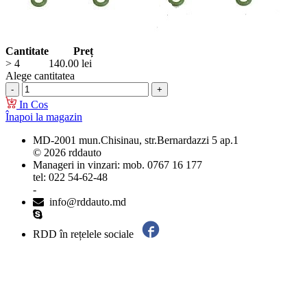
Cantitate
Preț
> 4
140.00
lei
Alege cantitatea
In Cos
Înapoi la magazin
MD-2001 mun.Chisinau, str.Bernardazzi 5 ap.1
© 2026 rddauto
Manageri in vinzari: mob. 0767 16 177
tel: 022 54-62-48
-
info@rddauto.md
RDD în rețelele sociale
Cele mai bune site-uri – ilab.md