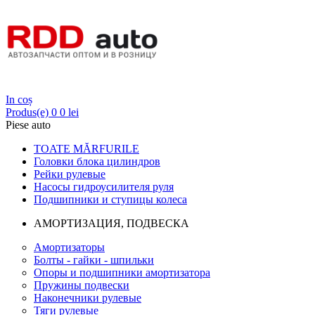
Login
In coș
Produs(e)
0
0 lei
Piese auto
TOATE MĂRFURILE
Головки блока цилиндров
Рейки рулевые
Насосы гидроусилителя руля
Подшипники и ступицы колеса
АМОРТИЗАЦИЯ, ПОДВЕСКА
Амортизаторы
Болты - гайки - шпильки
Опоры и подшипники амортизатора
Пружины подвески
Наконечники рулевые
Тяги рулевые