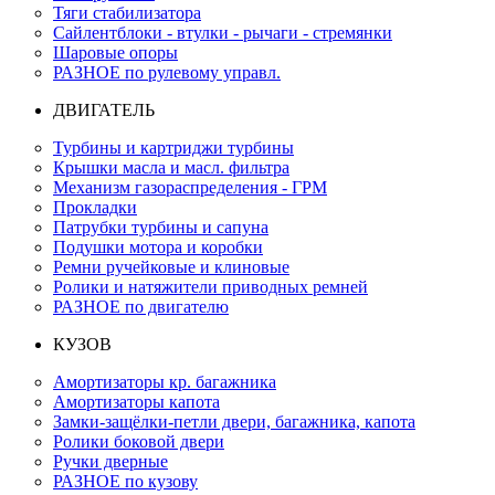
Тяги стабилизатора
Сайлентблоки - втулки - рычаги - стремянки
Шаровые опоры
РАЗНОЕ по рулевому управл.
ДВИГАТЕЛЬ
Турбины и картриджи турбины
Крышки масла и масл. фильтра
Механизм газораспределения - ГРМ
Прокладки
Патрубки турбины и сапуна
Подушки мотора и коробки
Ремни ручейковые и клиновые
Ролики и натяжители приводных ремней
РАЗНОЕ по двигателю
КУЗОВ
Амортизаторы кр. багажника
Амортизаторы капота
Замки-защёлки-петли двери, багажника, капота
Ролики боковой двери
Ручки дверные
РАЗНОЕ по кузову