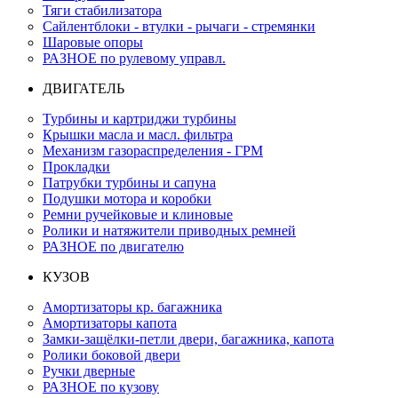
Тяги стабилизатора
Сайлентблоки - втулки - рычаги - стремянки
Шаровые опоры
РАЗНОЕ по рулевому управл.
ДВИГАТЕЛЬ
Турбины и картриджи турбины
Крышки масла и масл. фильтра
Механизм газораспределения - ГРМ
Прокладки
Патрубки турбины и сапуна
Подушки мотора и коробки
Ремни ручейковые и клиновые
Ролики и натяжители приводных ремней
РАЗНОЕ по двигателю
КУЗОВ
Амортизаторы кр. багажника
Амортизаторы капота
Замки-защёлки-петли двери, багажника, капота
Ролики боковой двери
Ручки дверные
РАЗНОЕ по кузову