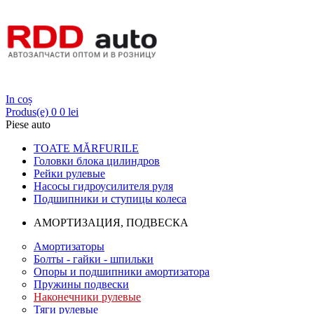
Login
In coș
Produs(e)
0
0 lei
Piese auto
TOATE MĂRFURILE
Головки блока цилиндров
Рейки рулевые
Насосы гидроусилителя руля
Подшипники и ступицы колеса
АМОРТИЗАЦИЯ, ПОДВЕСКА
Амортизаторы
Болты - гайки - шпильки
Опоры и подшипники амортизатора
Пружины подвески
Наконечники рулевые
Тяги рулевые