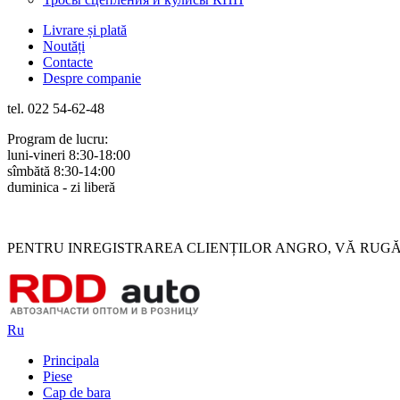
Livrare și plată
Noutăți
Contacte
Despre companie
tel. 022 54-62-48
Program de lucru:
luni-vineri 8:30-18:00
sîmbătă 8:30-14:00
duminica - zi liberă
Rus
Rom
PENTRU INREGISTRAREA CLIENȚILOR ANGRO, VĂ RUGĂM 
Ru
Principala
Piese
Cap de bara