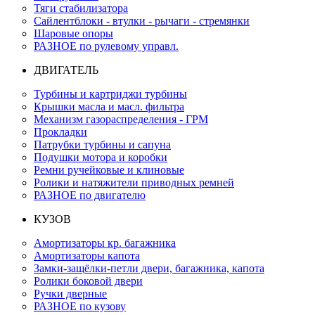
Тяги стабилизатора
Сайлентблоки - втулки - рычаги - стремянки
Шаровые опоры
РАЗНОЕ по рулевому управл.
ДВИГАТЕЛЬ
Турбины и картриджи турбины
Крышки масла и масл. фильтра
Механизм газораспределения - ГРМ
Прокладки
Патрубки турбины и сапуна
Подушки мотора и коробки
Ремни ручейковые и клиновые
Ролики и натяжители приводных ремней
РАЗНОЕ по двигателю
КУЗОВ
Амортизаторы кр. багажника
Амортизаторы капота
Замки-защёлки-петли двери, багажника, капота
Ролики боковой двери
Ручки дверные
РАЗНОЕ по кузову