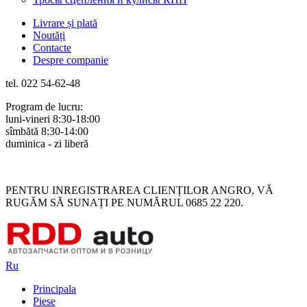
Livrare și plată
Noutăți
Contacte
Despre companie
tel. 022 54-62-48
Program de lucru:
luni-vineri 8:30-18:00
sîmbătă 8:30-14:00
duminica - zi liberă
Rus
Rom
PENTRU INREGISTRAREA CLIENȚILOR ANGRO, VĂ
RUGĂM SĂ SUNAȚI PE NUMĂRUL 0685 22 220.
Ru
Principala
Piese