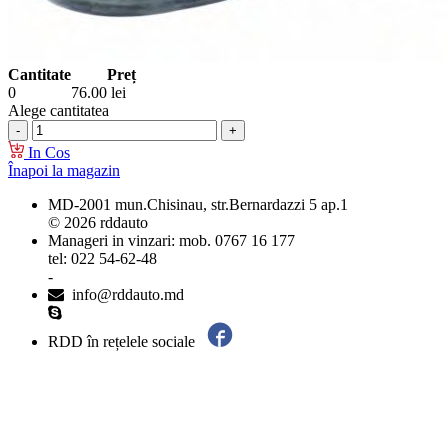
Cantitate
Preț
0
76.00
lei
Alege cantitatea
In Cos
Înapoi la magazin
MD-2001 mun.Chisinau, str.Bernardazzi 5 ap.1
© 2026 rddauto
Manageri in vinzari: mob. 0767 16 177
tel: 022 54-62-48
-
info@rddauto.md
RDD în rețelele sociale
Cele mai bune site-uri – ilab.md