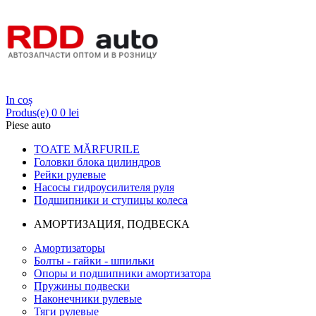
Login
In coș
Produs(e)
0
0 lei
Piese auto
TOATE MĂRFURILE
Головки блока цилиндров
Рейки рулевые
Насосы гидроусилителя руля
Подшипники и ступицы колеса
АМОРТИЗАЦИЯ, ПОДВЕСКА
Амортизаторы
Болты - гайки - шпильки
Опоры и подшипники амортизатора
Пружины подвески
Наконечники рулевые
Тяги рулевые