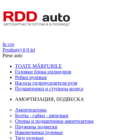
Login
In coș
Produs(e)
0
0 lei
Piese auto
TOATE MĂRFURILE
Головки блока цилиндров
Рейки рулевые
Насосы гидроусилителя руля
Подшипники и ступицы колеса
АМОРТИЗАЦИЯ, ПОДВЕСКА
Амортизаторы
Болты - гайки - шпильки
Опоры и подшипники амортизатора
Пружины подвески
Наконечники рулевые
Тяги рулевые