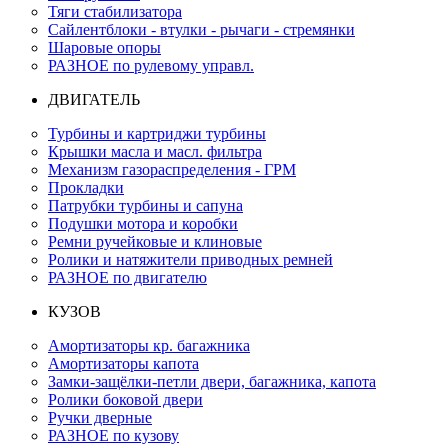
Тяги стабилизатора
Сайлентблоки - втулки - рычаги - стремянки
Шаровые опоры
РАЗНОЕ по рулевому управл.
ДВИГАТЕЛЬ
Турбины и картриджи турбины
Крышки масла и масл. фильтра
Механизм газораспределения - ГРМ
Прокладки
Патрубки турбины и сапуна
Подушки мотора и коробки
Ремни ручейковые и клиновые
Ролики и натяжители приводных ремней
РАЗНОЕ по двигателю
КУЗОВ
Амортизаторы кр. багажника
Амортизаторы капота
Замки-защёлки-петли двери, багажника, капота
Ролики боковой двери
Ручки дверные
РАЗНОЕ по кузову