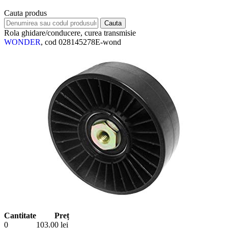
Cauta produs
Rola ghidare/conducere, curea transmisie
WONDER
, cod 028145278E-wond
Cantitate
Preț
0
103.00
lei