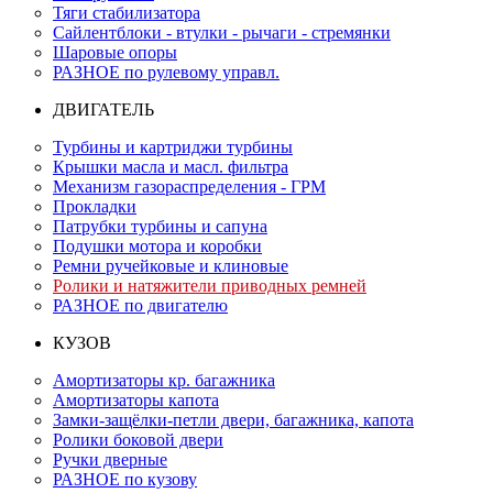
Тяги стабилизатора
Сайлентблоки - втулки - рычаги - стремянки
Шаровые опоры
РАЗНОЕ по рулевому управл.
ДВИГАТЕЛЬ
Турбины и картриджи турбины
Крышки масла и масл. фильтра
Механизм газораспределения - ГРМ
Прокладки
Патрубки турбины и сапуна
Подушки мотора и коробки
Ремни ручейковые и клиновые
Ролики и натяжители приводных ремней
РАЗНОЕ по двигателю
КУЗОВ
Амортизаторы кр. багажника
Амортизаторы капота
Замки-защёлки-петли двери, багажника, капота
Ролики боковой двери
Ручки дверные
РАЗНОЕ по кузову