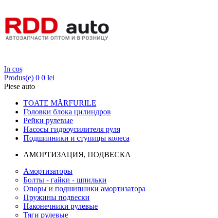
Login
In coș
Produs(e)
0
0 lei
Piese auto
TOATE MĂRFURILE
Головки блока цилиндров
Рейки рулевые
Насосы гидроусилителя руля
Подшипники и ступицы колеса
АМОРТИЗАЦИЯ, ПОДВЕСКА
Амортизаторы
Болты - гайки - шпильки
Опоры и подшипники амортизатора
Пружины подвески
Наконечники рулевые
Тяги рулевые