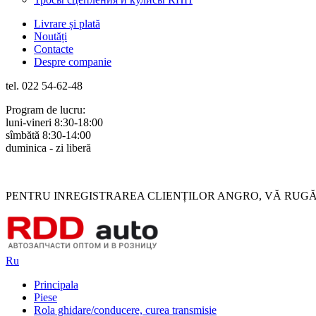
Livrare și plată
Noutăți
Contacte
Despre companie
tel. 022 54-62-48
Program de lucru:
luni-vineri 8:30-18:00
sîmbătă 8:30-14:00
duminica - zi liberă
Rus
Rom
PENTRU INREGISTRAREA CLIENȚILOR ANGRO, VĂ RUGĂM 
Ru
Principala
Piese
Rola ghidare/conducere, curea transmisie