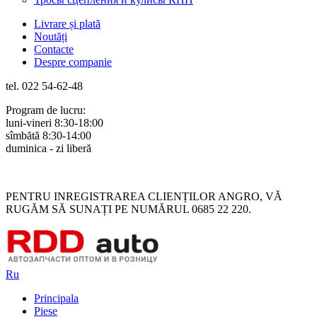
Livrare și plată
Noutăți
Contacte
Despre companie
tel. 022 54-62-48
Program de lucru:
luni-vineri 8:30-18:00
sîmbătă 8:30-14:00
duminica - zi liberă
Rus
Rom
PENTRU INREGISTRAREA CLIENȚILOR ANGRO, VĂ
RUGĂM SĂ SUNAȚI PE NUMĂRUL 0685 22 220.
Ru
Principala
Piese