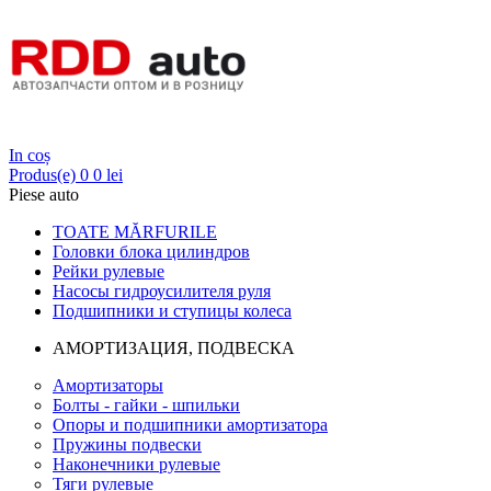
Login
In coș
Produs(e)
0
0 lei
Piese auto
TOATE MĂRFURILE
Головки блока цилиндров
Рейки рулевые
Насосы гидроусилителя руля
Подшипники и ступицы колеса
АМОРТИЗАЦИЯ, ПОДВЕСКА
Амортизаторы
Болты - гайки - шпильки
Опоры и подшипники амортизатора
Пружины подвески
Наконечники рулевые
Тяги рулевые