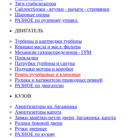
Тяги стабилизатора
Сайлентблоки - втулки - рычаги - стремянки
Шаровые опоры
РАЗНОЕ по рулевому управл.
ДВИГАТЕЛЬ
Турбины и картриджи турбины
Крышки масла и масл. фильтра
Механизм газораспределения - ГРМ
Прокладки
Патрубки турбины и сапуна
Подушки мотора и коробки
Ремни ручейковые и клиновые
Ролики и натяжители приводных ремней
РАЗНОЕ по двигателю
КУЗОВ
Амортизаторы кр. багажника
Амортизаторы капота
Замки-защёлки-петли двери, багажника, капота
Ролики боковой двери
Ручки дверные
РАЗНОЕ по кузову