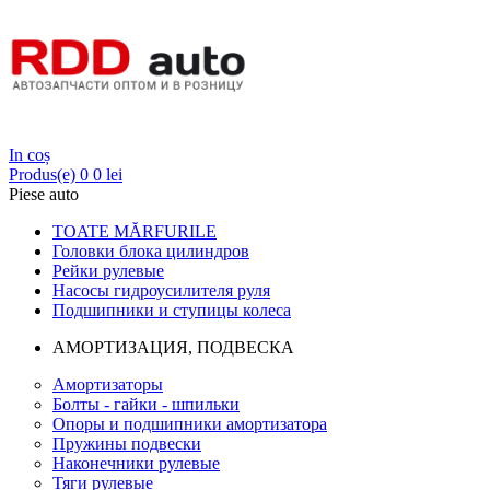
Login
In coș
Produs(e)
0
0 lei
Piese auto
TOATE MĂRFURILE
Головки блока цилиндров
Рейки рулевые
Насосы гидроусилителя руля
Подшипники и ступицы колеса
АМОРТИЗАЦИЯ, ПОДВЕСКА
Амортизаторы
Болты - гайки - шпильки
Опоры и подшипники амортизатора
Пружины подвески
Наконечники рулевые
Тяги рулевые