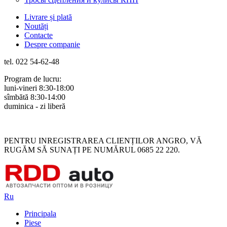
Livrare și plată
Noutăți
Contacte
Despre companie
tel. 022 54-62-48
Program de lucru:
luni-vineri 8:30-18:00
sîmbătă 8:30-14:00
duminica - zi liberă
Rus
Rom
PENTRU INREGISTRAREA CLIENȚILOR ANGRO, VĂ
RUGĂM SĂ SUNAȚI PE NUMĂRUL 0685 22 220.
Ru
Principala
Piese