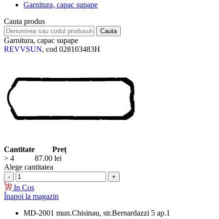
Garnitura, capac supape
Cauta produs
Garnitura, capac supape
REVVSUN
, cod 028103483H
Cantitate
Preț
> 4
87.00
lei
Alege cantitatea
In Cos
Înapoi la magazin
MD-2001 mun.Chisinau, str.Bernardazzi 5 ap.1