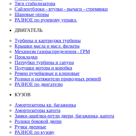
Тяги стабилизатора
Сайлентблоки - втулки - рычаги - стремянки
Шаровые опоры
РАЗНОЕ по рулевому управл.
ДВИГАТЕЛЬ
Турбины и картриджи турбины
Крышки масла и масл. фильтра
Механизм газораспределения - ГРМ
Прокладки
Патрубки турбины и сапуна
Подушки мотора и коробки
Ремни ручейковые и клиновые
Ролики и натяжители приводных ремней
РАЗНОЕ по двигателю
КУЗОВ
Амортизаторы кр. багажника
Амортизаторы капота
Замки-защёлки-петли двери, багажника, капота
Ролики боковой двери
Ручки дверные
РАЗНОЕ по кузову