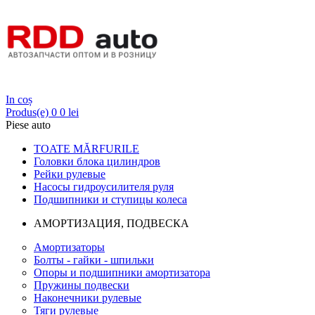
Login
In coș
Produs(e)
0
0 lei
Piese auto
TOATE MĂRFURILE
Головки блока цилиндров
Рейки рулевые
Насосы гидроусилителя руля
Подшипники и ступицы колеса
АМОРТИЗАЦИЯ, ПОДВЕСКА
Амортизаторы
Болты - гайки - шпильки
Опоры и подшипники амортизатора
Пружины подвески
Наконечники рулевые
Тяги рулевые