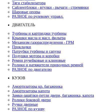
Тяги стабилизатора
Сайлентблоки - втулки - рычаги - стремянки
Шаровые опоры
РАЗНОЕ по рулевому управл.
ДВИГАТЕЛЬ
Турбины и картриджи турбины
Крышки масла и масл. фильтра
Механизм газораспределения - ГРМ
Прокладки
Патрубки турбины и сапуна
Подушки мотора и коробки
Ремни ручейковые и клиновые
Ролики и натяжители приводных ремней
РАЗНОЕ по двигателю
КУЗОВ
Амортизаторы кр. багажника
Амортизаторы капота
Замки-защёлки-петли двери, багажника, капота
Ролики боковой двери
Ручки дверные
РАЗНОЕ по кузову