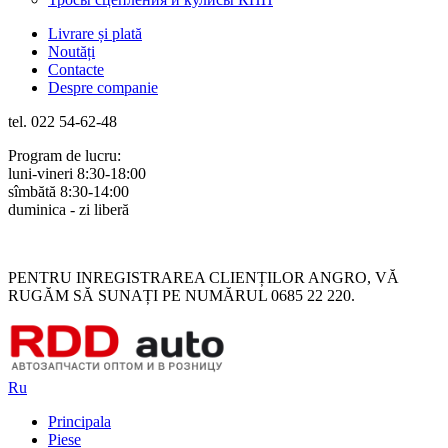
Livrare și plată
Noutăți
Contacte
Despre companie
tel. 022 54-62-48
Program de lucru:
luni-vineri 8:30-18:00
sîmbătă 8:30-14:00
duminica - zi liberă
Rus
Rom
PENTRU INREGISTRAREA CLIENȚILOR ANGRO, VĂ
RUGĂM SĂ SUNAȚI PE NUMĂRUL 0685 22 220.
Ru
Principala
Piese