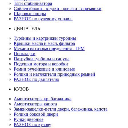
Тяги стабилизатора
Сайлентблоки - втулки - рычаги - стремянки
Шаровые опоры
РАЗНОЕ по рулевому управл.
ДВИГАТЕЛЬ
Турбины и картриджи турбины
Крышки масла и масл. фильтра
Механизм газораспределения - ГРМ
Прокладки
Патрубки турбины и сапуна
Подушки мотора и коробки
Ремни ручейковые и клиновые
Ролики и натяжители приводных ремней
РАЗНОЕ по двигателю
КУЗОВ
Амортизаторы кр. багажника
Амортизаторы капота
Замки-защёлки-петли двери, багажника, капота
Ролики боковой двери
Ручки дверные
РАЗНОЕ по кузову