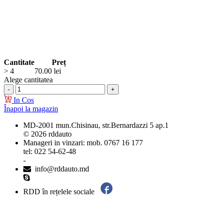
Cantitate
Preț
> 4
70.00
lei
Alege cantitatea
In Cos
Înapoi la magazin
MD-2001 mun.Chisinau, str.Bernardazzi 5 ap.1
© 2026 rddauto
Manageri in vinzari: mob. 0767 16 177
tel: 022 54-62-48
-
info@rddauto.md
RDD în rețelele sociale
Cele mai bune site-uri – ilab.md