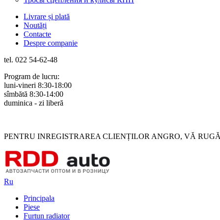
Livrare și plată
Noutăți
Contacte
Despre companie
tel. 022 54-62-48
Program de lucru:
luni-vineri 8:30-18:00
sîmbătă 8:30-14:00
duminica - zi liberă
Rus
Rom
PENTRU INREGISTRAREA CLIENȚILOR ANGRO, VĂ RUGĂM 
Ru
Principala
Piese
Furtun radiator