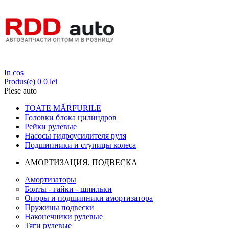
Login
In coș
Produs(e)
0
0 lei
Piese auto
TOATE MĂRFURILE
Головки блока цилиндров
Рейки рулевые
Насосы гидроусилителя руля
Подшипники и ступицы колеса
АМОРТИЗАЦИЯ, ПОДВЕСКА
Амортизаторы
Болты - гайки - шпильки
Опоры и подшипники амортизатора
Пружины подвески
Наконечники рулевые
Тяги рулевые