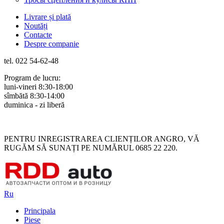
Livrare și plată
Noutăți
Contacte
Despre companie
tel. 022 54-62-48
Program de lucru:
luni-vineri 8:30-18:00
sîmbătă 8:30-14:00
duminica - zi liberă
Rus
Rom
PENTRU INREGISTRAREA CLIENȚILOR ANGRO, VĂ
RUGĂM SĂ SUNAȚI PE NUMĂRUL 0685 22 220.
Ru
Principala
Piese