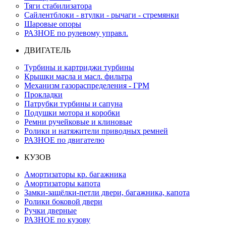
Тяги стабилизатора
Сайлентблоки - втулки - рычаги - стремянки
Шаровые опоры
РАЗНОЕ по рулевому управл.
ДВИГАТЕЛЬ
Турбины и картриджи турбины
Крышки масла и масл. фильтра
Механизм газораспределения - ГРМ
Прокладки
Патрубки турбины и сапуна
Подушки мотора и коробки
Ремни ручейковые и клиновые
Ролики и натяжители приводных ремней
РАЗНОЕ по двигателю
КУЗОВ
Амортизаторы кр. багажника
Амортизаторы капота
Замки-защёлки-петли двери, багажника, капота
Ролики боковой двери
Ручки дверные
РАЗНОЕ по кузову