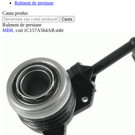
Rulment de presiune
Cauta produs
Rulment de presiune
MBR
, cod 1C157A564AB-mbr