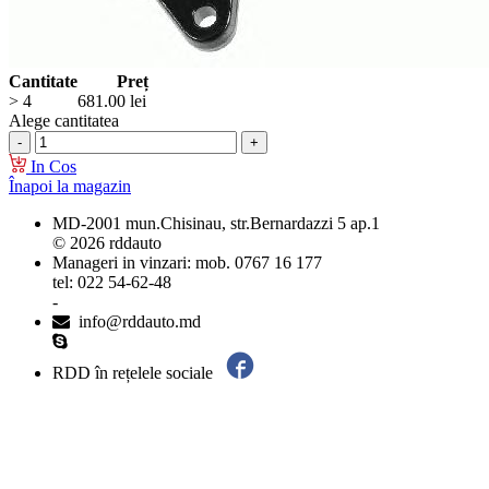
Cantitate
Preț
> 4
681.00
lei
Alege cantitatea
In Cos
Înapoi la magazin
MD-2001 mun.Chisinau, str.Bernardazzi 5 ap.1
© 2026 rddauto
Manageri in vinzari: mob. 0767 16 177
tel: 022 54-62-48
-
info@rddauto.md
RDD în rețelele sociale
Cele mai bune site-uri – ilab.md