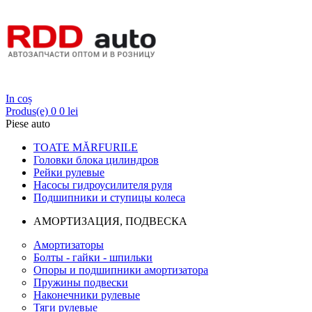
Login
In coș
Produs(e)
0
0 lei
Piese auto
TOATE MĂRFURILE
Головки блока цилиндров
Рейки рулевые
Насосы гидроусилителя руля
Подшипники и ступицы колеса
АМОРТИЗАЦИЯ, ПОДВЕСКА
Амортизаторы
Болты - гайки - шпильки
Опоры и подшипники амортизатора
Пружины подвески
Наконечники рулевые
Тяги рулевые