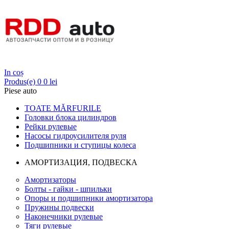
Login
In coș
Produs(e)
0
0 lei
Piese auto
TOATE MĂRFURILE
Головки блока цилиндров
Рейки рулевые
Насосы гидроусилителя руля
Подшипники и ступицы колеса
АМОРТИЗАЦИЯ, ПОДВЕСКА
Амортизаторы
Болты - гайки - шпильки
Опоры и подшипники амортизатора
Пружины подвески
Наконечники рулевые
Тяги рулевые