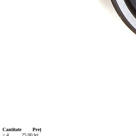
Cantitate
Preț
> 4
25.00
lei