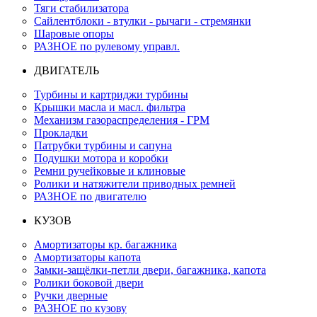
Тяги стабилизатора
Сайлентблоки - втулки - рычаги - стремянки
Шаровые опоры
РАЗНОЕ по рулевому управл.
ДВИГАТЕЛЬ
Турбины и картриджи турбины
Крышки масла и масл. фильтра
Механизм газораспределения - ГРМ
Прокладки
Патрубки турбины и сапуна
Подушки мотора и коробки
Ремни ручейковые и клиновые
Ролики и натяжители приводных ремней
РАЗНОЕ по двигателю
КУЗОВ
Амортизаторы кр. багажника
Амортизаторы капота
Замки-защёлки-петли двери, багажника, капота
Ролики боковой двери
Ручки дверные
РАЗНОЕ по кузову