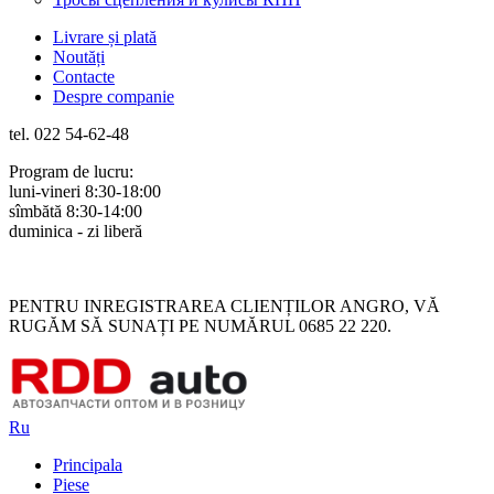
Livrare și plată
Noutăți
Contacte
Despre companie
tel. 022 54-62-48
Program de lucru:
luni-vineri 8:30-18:00
sîmbătă 8:30-14:00
duminica - zi liberă
Rus
Rom
PENTRU INREGISTRAREA CLIENȚILOR ANGRO, VĂ
RUGĂM SĂ SUNAȚI PE NUMĂRUL 0685 22 220.
Ru
Principala
Piese