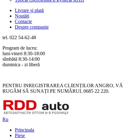
Livrare și plată
Noutăți
Contacte
Despre companie
tel. 022 54-62-48
Program de lucru:
luni-vineri 8:30-18:00
sîmbătă 8:30-14:00
duminica - zi liberă
Rus
Rom
PENTRU INREGISTRAREA CLIENȚILOR ANGRO, VĂ
RUGĂM SĂ SUNAȚI PE NUMĂRUL 0685 22 220.
Ru
Principala
Piese