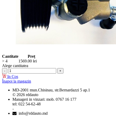
Cantitate
Preț
> 4
1569.00
lei
Alege cantitatea
In Cos
Înapoi la magazin
MD-2001 mun.Chisinau, str.Bernardazzi 5 ap.1
© 2026 rddauto
Manageri in vinzari: mob. 0767 16 177
tel: 022 54-62-48
-
info@rddauto.md