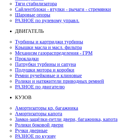
Тяги стабилизатора
Сайлентблоки - втулки - рычаги - стремянки
Шаровые опоры
РАЗНОЕ по рулевому управл.
ДВИГАТЕЛЬ
Турбины и картриджи турбины
Крышки масла и масл. фильтра
Механизм газораспределения - ГРМ
Прокладки
Патрубки турбины и сапуна
Подушки мотора и коробки
Ремни ручейковые и клиновые
Ролики и натяжители приводных ремней
РАЗНОЕ по двигателю
КУЗОВ
Амортизаторы кр. багажника
Амортизаторы капота
Замки-защёлки-петли двери, багажника, капота
Ролики боковой двери
Ручки дверные
РАЗНОЕ по кузову