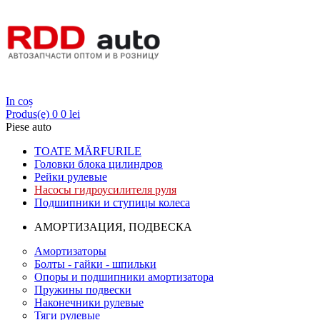
Login
In coș
Produs(e)
0
0 lei
Piese auto
TOATE MĂRFURILE
Головки блока цилиндров
Рейки рулевые
Насосы гидроусилителя руля
Подшипники и ступицы колеса
АМОРТИЗАЦИЯ, ПОДВЕСКА
Амортизаторы
Болты - гайки - шпильки
Опоры и подшипники амортизатора
Пружины подвески
Наконечники рулевые
Тяги рулевые