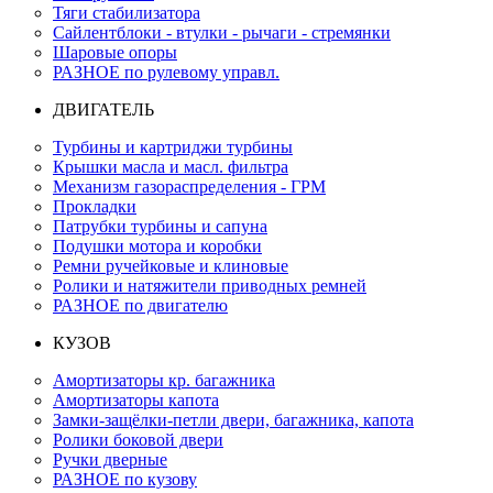
Тяги стабилизатора
Сайлентблоки - втулки - рычаги - стремянки
Шаровые опоры
РАЗНОЕ по рулевому управл.
ДВИГАТЕЛЬ
Турбины и картриджи турбины
Крышки масла и масл. фильтра
Механизм газораспределения - ГРМ
Прокладки
Патрубки турбины и сапуна
Подушки мотора и коробки
Ремни ручейковые и клиновые
Ролики и натяжители приводных ремней
РАЗНОЕ по двигателю
КУЗОВ
Амортизаторы кр. багажника
Амортизаторы капота
Замки-защёлки-петли двери, багажника, капота
Ролики боковой двери
Ручки дверные
РАЗНОЕ по кузову