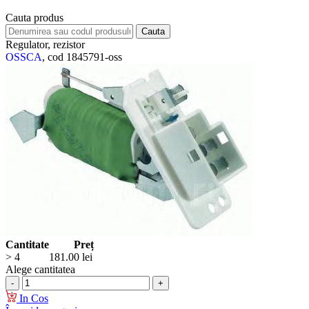
Cauta produs
Regulator, rezistor
OSSCA
, cod 1845791-oss
Cantitate
Preț
> 4
181.00
lei
Alege cantitatea
In Cos