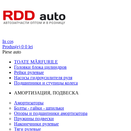
Login
In coș
Produs(e)
0
0 lei
Piese auto
TOATE MĂRFURILE
Головки блока цилиндров
Рейки рулевые
Насосы гидроусилителя руля
Подшипники и ступицы колеса
АМОРТИЗАЦИЯ, ПОДВЕСКА
Амортизаторы
Болты - гайки - шпильки
Опоры и подшипники амортизатора
Пружины подвески
Наконечники рулевые
Тяги рулевые