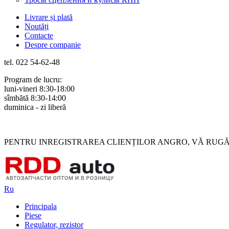
Livrare și plată
Noutăți
Contacte
Despre companie
tel. 022 54-62-48
Program de lucru:
luni-vineri 8:30-18:00
sîmbătă 8:30-14:00
duminica - zi liberă
Rus
Rom
PENTRU INREGISTRAREA CLIENȚILOR ANGRO, VĂ RUGĂM 
Ru
Principala
Piese
Regulator, rezistor