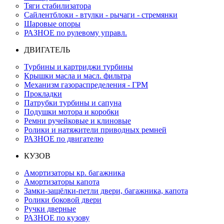
Тяги стабилизатора
Сайлентблоки - втулки - рычаги - стремянки
Шаровые опоры
РАЗНОЕ по рулевому управл.
ДВИГАТЕЛЬ
Турбины и картриджи турбины
Крышки масла и масл. фильтра
Механизм газораспределения - ГРМ
Прокладки
Патрубки турбины и сапуна
Подушки мотора и коробки
Ремни ручейковые и клиновые
Ролики и натяжители приводных ремней
РАЗНОЕ по двигателю
КУЗОВ
Амортизаторы кр. багажника
Амортизаторы капота
Замки-защёлки-петли двери, багажника, капота
Ролики боковой двери
Ручки дверные
РАЗНОЕ по кузову