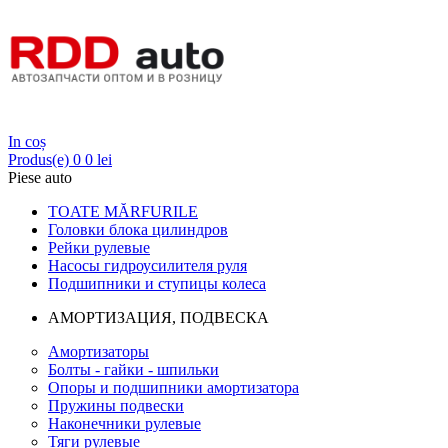
Login
In coș
Produs(e)
0
0 lei
Piese auto
TOATE MĂRFURILE
Головки блока цилиндров
Рейки рулевые
Насосы гидроусилителя руля
Подшипники и ступицы колеса
АМОРТИЗАЦИЯ, ПОДВЕСКА
Амортизаторы
Болты - гайки - шпильки
Опоры и подшипники амортизатора
Пружины подвески
Наконечники рулевые
Тяги рулевые