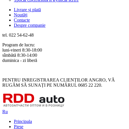
Livrare și plată
Noutăți
Contacte
Despre companie
tel. 022 54-62-48
Program de lucru:
luni-vineri 8:30-18:00
sîmbătă 8:30-14:00
duminica - zi liberă
Rus
Rom
PENTRU INREGISTRAREA CLIENȚILOR ANGRO, VĂ
RUGĂM SĂ SUNAȚI PE NUMĂRUL 0685 22 220.
Ru
Principala
Piese