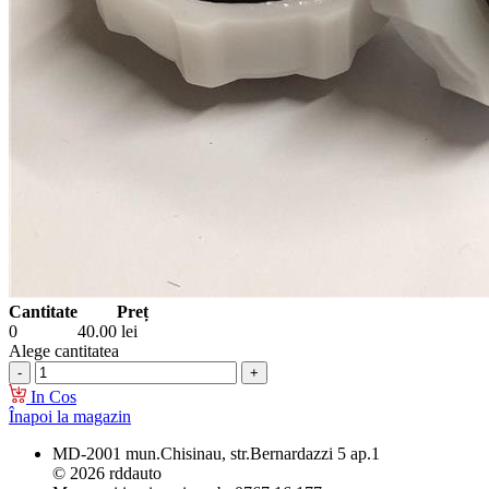
Cantitate
Preț
0
40.00
lei
Alege cantitatea
In Cos
Înapoi la magazin
MD-2001 mun.Chisinau, str.Bernardazzi 5 ap.1
© 2026 rddauto