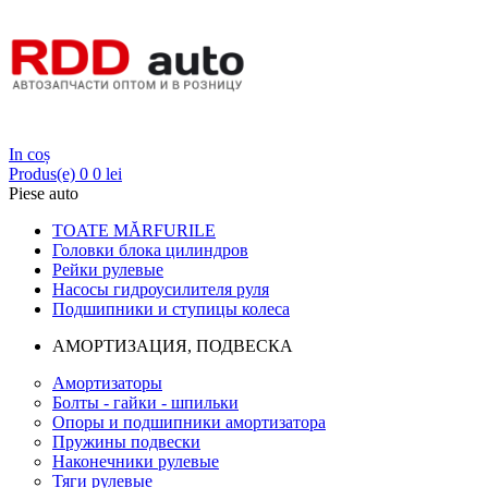
Login
In coș
Produs(e)
0
0 lei
Piese auto
TOATE MĂRFURILE
Головки блока цилиндров
Рейки рулевые
Насосы гидроусилителя руля
Подшипники и ступицы колеса
АМОРТИЗАЦИЯ, ПОДВЕСКА
Амортизаторы
Болты - гайки - шпильки
Опоры и подшипники амортизатора
Пружины подвески
Наконечники рулевые
Тяги рулевые