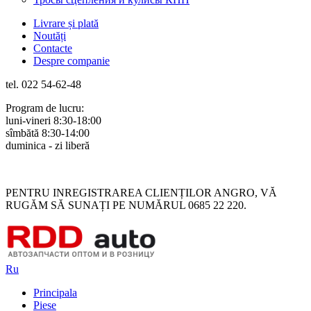
Livrare și plată
Noutăți
Contacte
Despre companie
tel. 022 54-62-48
Program de lucru:
luni-vineri 8:30-18:00
sîmbătă 8:30-14:00
duminica - zi liberă
Rus
Rom
PENTRU INREGISTRAREA CLIENȚILOR ANGRO, VĂ
RUGĂM SĂ SUNAȚI PE NUMĂRUL 0685 22 220.
Ru
Principala
Piese