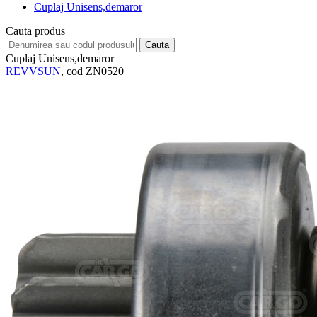
Cuplaj Unisens,demaror
Cauta produs
Cuplaj Unisens,demaror
REVVSUN
, cod ZN0520