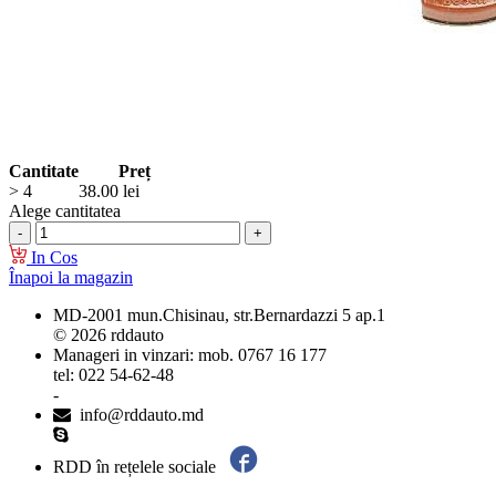
Cantitate
Preț
> 4
38.00
lei
Alege cantitatea
In Cos
Înapoi la magazin
MD-2001 mun.Chisinau, str.Bernardazzi 5 ap.1
© 2026 rddauto
Manageri in vinzari: mob. 0767 16 177
tel: 022 54-62-48
-
info@rddauto.md
RDD în rețelele sociale