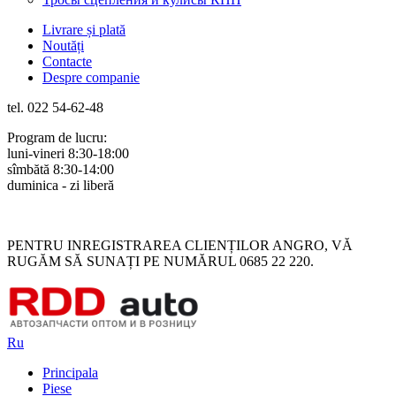
Livrare și plată
Noutăți
Contacte
Despre companie
tel. 022 54-62-48
Program de lucru:
luni-vineri 8:30-18:00
sîmbătă 8:30-14:00
duminica - zi liberă
Rus
Rom
PENTRU INREGISTRAREA CLIENȚILOR ANGRO, VĂ
RUGĂM SĂ SUNAȚI PE NUMĂRUL 0685 22 220.
Ru
Principala
Piese