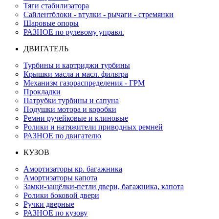
Тяги стабилизатора
Сайлентблоки - втулки - рычаги - стремянки
Шаровые опоры
РАЗНОЕ по рулевому управл.
ДВИГАТЕЛЬ
Турбины и картриджи турбины
Крышки масла и масл. фильтра
Механизм газораспределения - ГРМ
Прокладки
Патрубки турбины и сапуна
Подушки мотора и коробки
Ремни ручейковые и клиновые
Ролики и натяжители приводных ремней
РАЗНОЕ по двигателю
КУЗОВ
Амортизаторы кр. багажника
Амортизаторы капота
Замки-защёлки-петли двери, багажника, капота
Ролики боковой двери
Ручки дверные
РАЗНОЕ по кузову