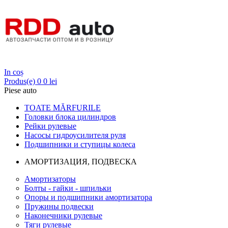
Login
In coș
Produs(e)
0
0 lei
Piese auto
TOATE MĂRFURILE
Головки блока цилиндров
Рейки рулевые
Насосы гидроусилителя руля
Подшипники и ступицы колеса
АМОРТИЗАЦИЯ, ПОДВЕСКА
Амортизаторы
Болты - гайки - шпильки
Опоры и подшипники амортизатора
Пружины подвески
Наконечники рулевые
Тяги рулевые