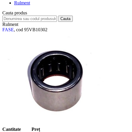
Rulment
Cauta produs
Rulment
FASE
, cod 95VB10302
Cantitate
Preț