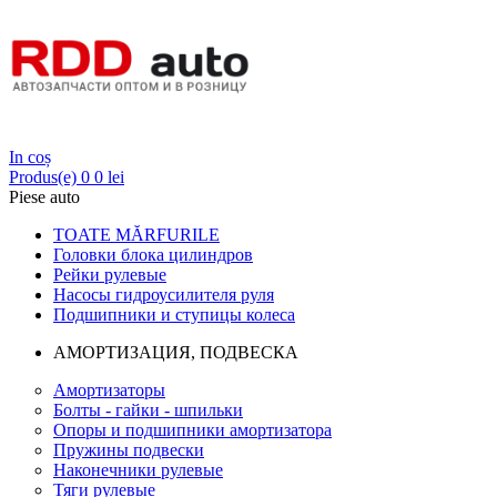
Login
In coș
Produs(e)
0
0 lei
Piese auto
TOATE MĂRFURILE
Головки блока цилиндров
Рейки рулевые
Насосы гидроусилителя руля
Подшипники и ступицы колеса
АМОРТИЗАЦИЯ, ПОДВЕСКА
Амортизаторы
Болты - гайки - шпильки
Опоры и подшипники амортизатора
Пружины подвески
Наконечники рулевые
Тяги рулевые