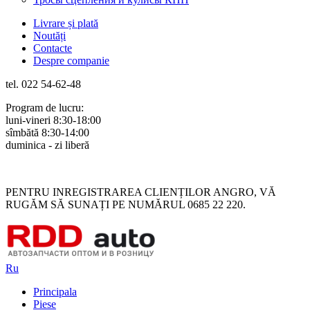
Livrare și plată
Noutăți
Contacte
Despre companie
tel. 022 54-62-48
Program de lucru:
luni-vineri 8:30-18:00
sîmbătă 8:30-14:00
duminica - zi liberă
Rus
Rom
PENTRU INREGISTRAREA CLIENȚILOR ANGRO, VĂ
RUGĂM SĂ SUNAȚI PE NUMĂRUL 0685 22 220.
Ru
Principala
Piese