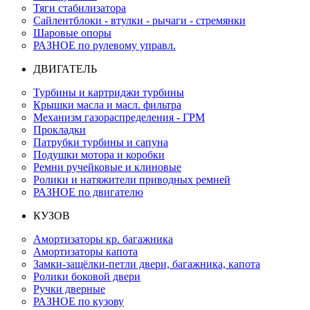
Тяги стабилизатора
Сайлентблоки - втулки - рычаги - стремянки
Шаровые опоры
РАЗНОЕ по рулевому управл.
ДВИГАТЕЛЬ
Турбины и картриджи турбины
Крышки масла и масл. фильтра
Механизм газораспределения - ГРМ
Прокладки
Патрубки турбины и сапуна
Подушки мотора и коробки
Ремни ручейковые и клиновые
Ролики и натяжители приводных ремней
РАЗНОЕ по двигателю
КУЗОВ
Амортизаторы кр. багажника
Амортизаторы капота
Замки-защёлки-петли двери, багажника, капота
Ролики боковой двери
Ручки дверные
РАЗНОЕ по кузову