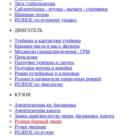
Тяги стабилизатора
Сайлентблоки - втулки - рычаги - стремянки
Шаровые опоры
РАЗНОЕ по рулевому управл.
ДВИГАТЕЛЬ
Турбины и картриджи турбины
Крышки масла и масл. фильтра
Механизм газораспределения - ГРМ
Прокладки
Патрубки турбины и сапуна
Подушки мотора и коробки
Ремни ручейковые и клиновые
Ролики и натяжители приводных ремней
РАЗНОЕ по двигателю
КУЗОВ
Амортизаторы кр. багажника
Амортизаторы капота
Замки-защёлки-петли двери, багажника, капота
Ролики боковой двери
Ручки дверные
РАЗНОЕ по кузову