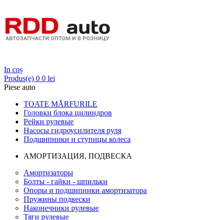
Login
In coș
Produs(e)
0
0 lei
Piese auto
TOATE MĂRFURILE
Головки блока цилиндров
Рейки рулевые
Насосы гидроусилителя руля
Подшипники и ступицы колеса
АМОРТИЗАЦИЯ, ПОДВЕСКА
Амортизаторы
Болты - гайки - шпильки
Опоры и подшипники амортизатора
Пружины подвески
Наконечники рулевые
Тяги рулевые