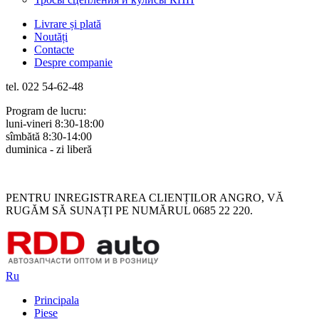
Livrare și plată
Noutăți
Contacte
Despre companie
tel. 022 54-62-48
Program de lucru:
luni-vineri 8:30-18:00
sîmbătă 8:30-14:00
duminica - zi liberă
Rus
Rom
PENTRU INREGISTRAREA CLIENȚILOR ANGRO, VĂ
RUGĂM SĂ SUNAȚI PE NUMĂRUL 0685 22 220.
Ru
Principala
Piese