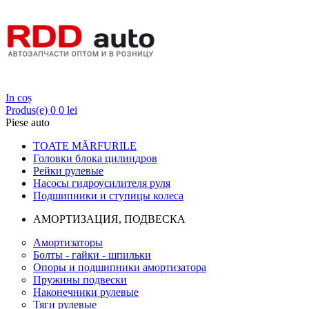
Login
In coș
Produs(e)
0
0 lei
Piese auto
TOATE MĂRFURILE
Головки блока цилиндров
Рейки рулевые
Насосы гидроусилителя руля
Подшипники и ступицы колеса
АМОРТИЗАЦИЯ, ПОДВЕСКА
Амортизаторы
Болты - гайки - шпильки
Опоры и подшипники амортизатора
Пружины подвески
Наконечники рулевые
Тяги рулевые