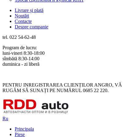
Livrare și plată
Noutăți
Contacte
Despre companie
tel. 022 54-62-48
Program de lucru:
luni-vineri 8:30-18:00
sîmbătă 8:30-14:00
duminica - zi liberă
Rus
Rom
PENTRU INREGISTRAREA CLIENȚILOR ANGRO, VĂ
RUGĂM SĂ SUNAȚI PE NUMĂRUL 0685 22 220.
Ru
Principala
Piese