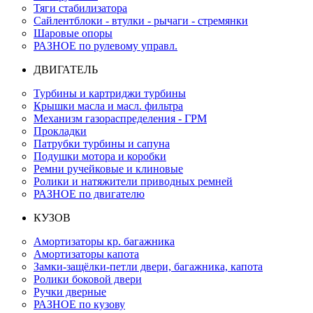
Тяги стабилизатора
Сайлентблоки - втулки - рычаги - стремянки
Шаровые опоры
РАЗНОЕ по рулевому управл.
ДВИГАТЕЛЬ
Турбины и картриджи турбины
Крышки масла и масл. фильтра
Механизм газораспределения - ГРМ
Прокладки
Патрубки турбины и сапуна
Подушки мотора и коробки
Ремни ручейковые и клиновые
Ролики и натяжители приводных ремней
РАЗНОЕ по двигателю
КУЗОВ
Амортизаторы кр. багажника
Амортизаторы капота
Замки-защёлки-петли двери, багажника, капота
Ролики боковой двери
Ручки дверные
РАЗНОЕ по кузову